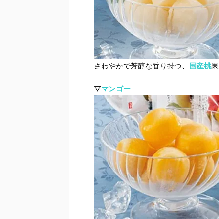
さわやかで芳醇な香り持つ、
国産桃
果
▽
マンゴー