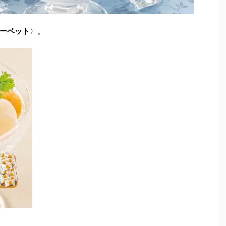
ーベット
〉。