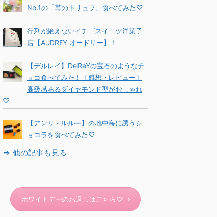
No.1の「苺のトリュフ」食べてみた♡
行列が絶えないイチゴスイーツ洋菓子
店【AUDREY オードリー】！
【デルレイ】DelReYの宝石のようなチ
ョコ食べてみた！〔感想・レビュー〕
高級感あるダイヤモンド型がおしゃれ
♡
【アンリ・ルルー】の地中海に誘うシ
ョコラを食べてみた♡
⇒ 他の記事も見る
ホワイトデーのお返しはこちら♡