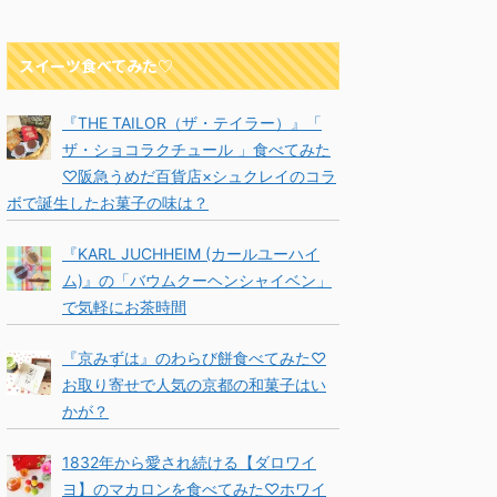
スイーツ食べてみた♡
『THE TAILOR（ザ・テイラー）』「
ザ・ショコラクチュール 」食べてみた
♡阪急うめだ百貨店×シュクレイのコラ
ボで誕生したお菓子の味は？
『KARL JUCHHEIM (カールユーハイ
ム)』の「バウムクーヘンシャイベン」
で気軽にお茶時間
『京みずは』のわらび餅食べてみた♡
お取り寄せで人気の京都の和菓子はい
かが？
1832年から愛され続ける【ダロワイ
ヨ】のマカロンを食べてみた♡ホワイ