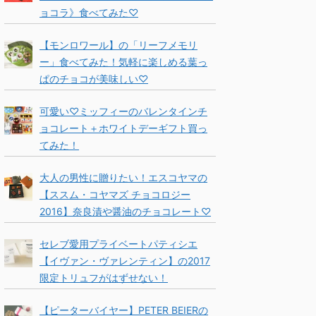
ョコラ》食べてみた♡
【モンロワール】の「リーフメモリ
ー」食べてみた！気軽に楽しめる葉っ
ぱのチョコが美味しい♡
可愛い♡ミッフィーのバレンタインチ
ョコレート＋ホワイトデーギフト買っ
てみた！
大人の男性に贈りたい！エスコヤマの
【ススム・コヤマズ チョコロジー
2016】奈良漬や醤油のチョコレート♡
セレブ愛用プライベートパティシエ
【イヴァン・ヴァレンティン】の2017
限定トリュフがはずせない！
【ピーターバイヤー】PETER BEIERの