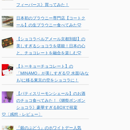
フィーパース》買ってみた！
日本初のブラウニー専門店【コートク
ール】の生ブラウニー食べてみた♡
【ショコラベルアメール京都別邸】の
美しすぎるショコラを堪能！日本の心
と、チョコレートを融合を楽しむ♡
【トーキョーチョコレート】の
「MINAMO」が美しすぎる♡ 水面(みな
も)に移る東京の空をショコラに！
【パティスリーモンシェール】のお酒
のチョコ食べてみた！《獺祭ボンボン
ショコラ》豪華すぎるBOXで祝宴
♡〔感想・レビュー〕
『銀のぶどう』のホワイトデー人気