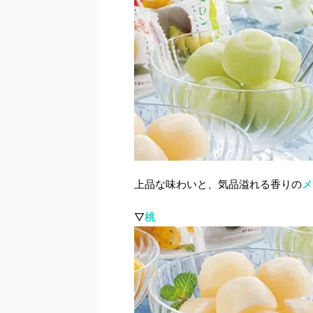
上品な味わいと、気品溢れる香りの
メ
▽
桃