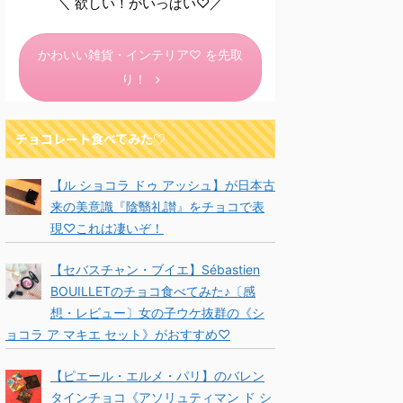
＼ 欲しい！がいっぱい♡／
かわいい雑貨・インテリア♡ を先取
り！
チョコレート食べてみた♡
【ル ショコラ ドゥ アッシュ】が日本古
来の美意識『陰翳礼讃』をチョコで表
現♡これは凄いぞ！
【セバスチャン・ブイエ】Sébastien
BOUILLETのチョコ食べてみた♪〔感
想・レビュー〕女の子ウケ抜群の《シ
ョコラ ア マキエ セット》がおすすめ♡
【ピエール・エルメ・パリ】のバレン
タインチョコ《アソリュティマン ド シ