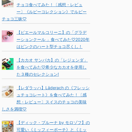
チョコ食べてみた！〔感想・レビュ
ー〕《ルビーコレクション》でルビー
チョコ三昧♡
【ピエールマルコリーニ】の「グラデ
ーションクール 」食べてみた♡2020年
はピンクのハート型チョコ尽くし！
【カカオ サンパカ】の「レジェンダ」
を食べてみた♡希少なカカオを使用し
た３種のセレクション!
【レダラッハ】Läderach の《フレッシ
ュチョコレート》を食べてみた！〔感
想・レビュー〕スイスのチョコの美味
しさを満喫♡
【ディック・ブルーナ by モロゾフ】の
可愛い《ミッフィーポーチ》と《ミッ