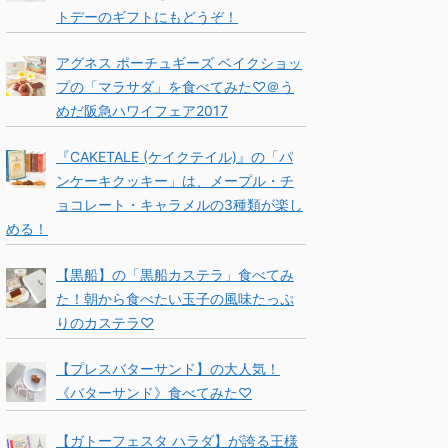
トデーのギフトにもどうぞ！
アグネス ポーチュギーズ ベイクショッ
プの「マラサダ」を食べてみた♡＠う
めだ阪急ハワイフェア2017
『CAKETALE (ケイクテイル)』の「パ
ンケーキクッキー」は、メープル・チ
ョコレート・キャラメルの3種類が楽し
める！
【黒船】の「黒船カステラ」食べてみ
た！朝から食べたい玉子の風味たっぷ
りのカステラ♡
【プレスバターサンド】の大人気！
《バターサンド》食べてみた♡
【ガトーフェスタ ハラダ】が誇る王様