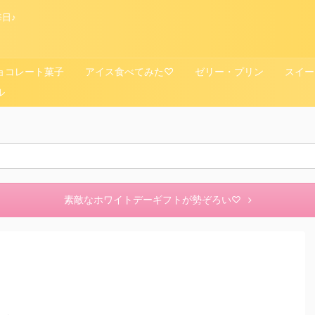
日♪
ョコレート菓子
アイス食べてみた♡
ゼリー・プリン
スイー
ル
素敵なホワイトデーギフトが勢ぞろい♡