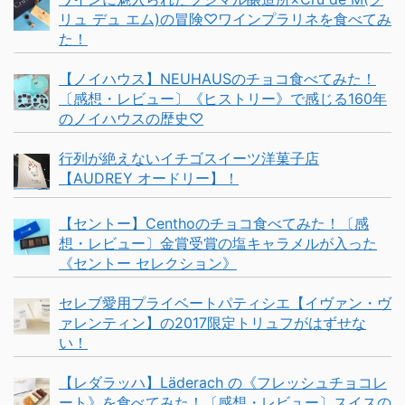
リュ デュ エム)の冒険♡ワインプラリネを食べてみ
た！
【ノイハウス】NEUHAUSのチョコ食べてみた！
〔感想・レビュー〕《ヒストリー》で感じる160年
のノイハウスの歴史♡
行列が絶えないイチゴスイーツ洋菓子店
【AUDREY オードリー】！
【セントー】Centhoのチョコ食べてみた！〔感
想・レビュー〕金賞受賞の塩キャラメルが入った
《セントー セレクション》
セレブ愛用プライベートパティシエ【イヴァン・ヴ
ァレンティン】の2017限定トリュフがはずせな
い！
【レダラッハ】Läderach の《フレッシュチョコレ
ート》を食べてみた！〔感想・レビュー〕スイスの