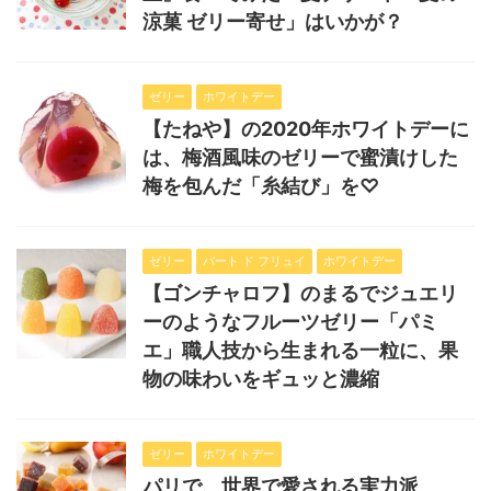
涼菓 ゼリー寄せ」はいかが？
ゼリー
ホワイトデー
【たねや】の2020年ホワイトデーに
は、梅酒風味のゼリーで蜜漬けした
梅を包んだ「糸結び」を♡
ゼリー
パート ド フリュイ
ホワイトデー
【ゴンチャロフ】のまるでジュエリ
ーのようなフルーツゼリー「パミ
エ」職人技から生まれる一粒に、果
物の味わいをギュッと濃縮
ゼリー
ホワイトデー
パリで、世界で愛される実力派