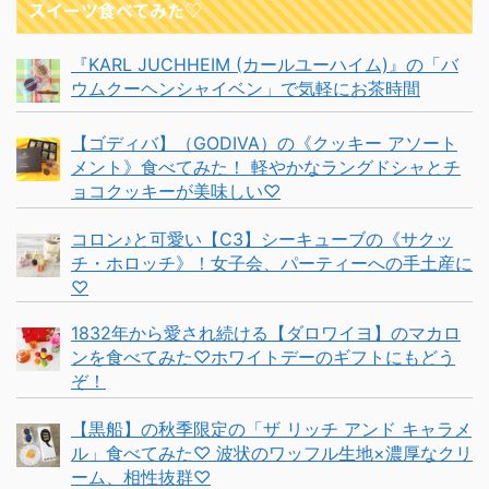
スイーツ食べてみた♡
『KARL JUCHHEIM (カールユーハイム)』の「バ
ウムクーヘンシャイベン」で気軽にお茶時間
【ゴディバ】（GODIVA）の《クッキー アソート
メント》食べてみた！ 軽やかなラングドシャとチ
ョコクッキーが美味しい♡
コロン♪と可愛い【C3】シーキューブの《サクッ
チ・ホロッチ》！女子会、パーティーへの手土産に
♡
1832年から愛され続ける【ダロワイヨ】のマカロ
ンを食べてみた♡ホワイトデーのギフトにもどう
ぞ！
【黒船】の秋季限定の「ザ リッチ アンド キャラメ
ル」食べてみた♡ 波状のワッフル生地×濃厚なクリ
ーム、相性抜群♡