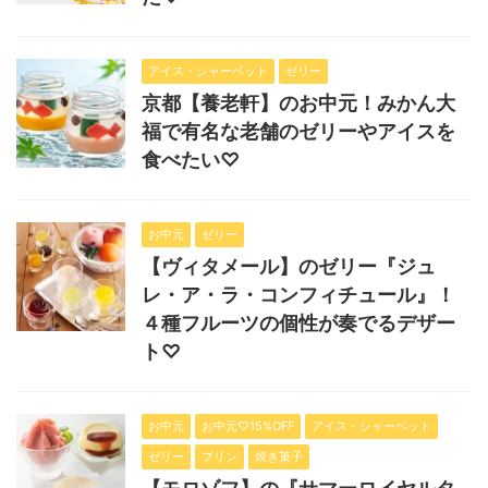
アイス・シャーベット
ゼリー
京都【養老軒】のお中元！みかん大
福で有名な老舗のゼリーやアイスを
食べたい♡
お中元
ゼリー
【ヴィタメール】のゼリー『ジュ
レ・ア・ラ・コンフィチュール』！
４種フルーツの個性が奏でるデザー
ト♡
お中元
お中元♡15%OFF
アイス・シャーベット
ゼリー
プリン
焼き菓子