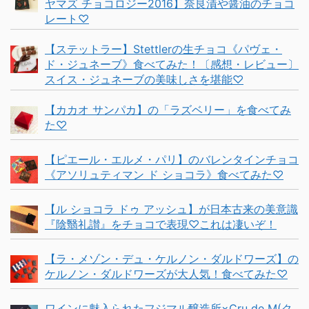
ヤマズ チョコロジー2016】奈良漬や醤油のチョコ
レート♡
【ステットラー】Stettlerの生チョコ《パヴェ・
ド・ジュネーブ》食べてみた！〔感想・レビュー〕
スイス・ジュネーブの美味しさを堪能♡
【カカオ サンパカ】の「ラズベリー」を食べてみ
た♡
【ピエール・エルメ・パリ】のバレンタインチョコ
《アソリュティマン ド ショコラ》食べてみた♡
【ル ショコラ ドゥ アッシュ】が日本古来の美意識
『陰翳礼讃』をチョコで表現♡これは凄いぞ！
【ラ・メゾン・デュ・ケルノン・ダルドワーズ】の
ケルノン・ダルドワーズが大人気！食べてみた♡
ワインに魅入られたフジマル醸造所×Cru de M(ク