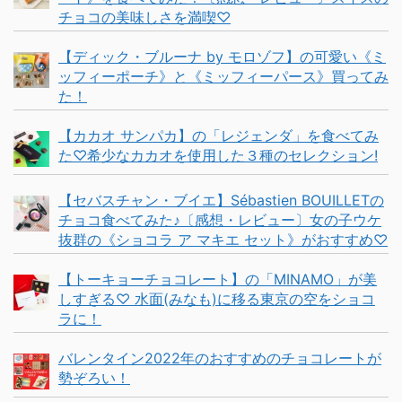
チョコの美味しさを満喫♡
【ディック・ブルーナ by モロゾフ】の可愛い《ミ
ッフィーポーチ》と《ミッフィーパース》買ってみ
た！
【カカオ サンパカ】の「レジェンダ」を食べてみ
た♡希少なカカオを使用した３種のセレクション!
【セバスチャン・ブイエ】Sébastien BOUILLETの
チョコ食べてみた♪〔感想・レビュー〕女の子ウケ
抜群の《ショコラ ア マキエ セット》がおすすめ♡
【トーキョーチョコレート】の「MINAMO」が美
しすぎる♡ 水面(みなも)に移る東京の空をショコ
ラに！
バレンタイン2022年のおすすめのチョコレートが
勢ぞろい！