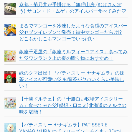
京都・菊乃井が手掛ける「無碍山房 (むげさんぼ
う) サロン・ド・ムゲ」のアイスバー食べてみた♡
まるでマンゴーを冷凍したような食感のアイスバー
♡セブンイレブンで発売！街中マンゴーだらけ!?
どこもかしこもマンゴーでいっぱい！
銀座千疋屋の「銀座ミルフィーユアイス」食べてみ
た♡ワンランク上の夏の贈り物におすすめ！
緑のクマ出没！『パティスリー ヤナギムラ』の抹
茶アイスが可愛い♡ 知覧茶がヤバいくらい美味し
い！
【十勝ドルチェ】の『十勝白い牧場アイスクリー
ム』食べてみた♡[感想・口コミ]北海道のミルクの
味を堪能！
【パティスリー ヤナギムラ】PATISSERIE
YANAGIMURA の『フローズンしろくま』3Dのし