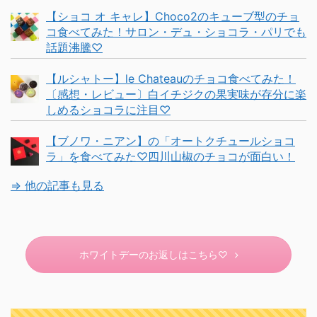
【ショコ オ キャレ】Choco2のキューブ型のチョ
コ食べてみた！サロン・デュ・ショコラ・パリでも
話題沸騰♡
【ルシャトー】le Chateauのチョコ食べてみた！
〔感想・レビュー〕白イチジクの果実味が存分に楽
しめるショコラに注目♡
【ブノワ・ニアン】の「オートクチュールショコ
ラ」を食べてみた♡四川山椒のチョコが面白い！
⇒ 他の記事も見る
ホワイトデーのお返しはこちら♡