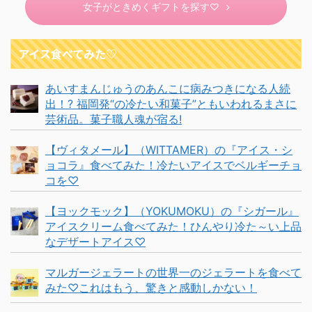
女子がときめくギフトを探す♡
アイス食べてみた♡
あいすまんじゅうのあんこに病みつきになる人続
出！? 福岡発“の冷たい和菓子”ともいわれるまさに
芸術品。菓子職人魂が宿る!
【ヴィタメール】（WITTAMER）の『アイス・シ
ョコラ』食べてみた！冷たいアイスでベルギーチョ
コを♡
【ヨックモック】（YOKUMOKU）の『シガール』
アイスクリーム食べてみた！ひんやり冷た～い上品
なデザートアイス♡
マルガージェラートの世界一のジェラートを食べて
みた♡これはもう、驚きと感動しかない！