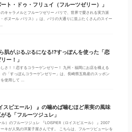
パート・ドゥ・フリュイ（フルーツゼリー）」
のキャラメルとフルーツゼリー パリで、世界で愛される実力派
aris（ル・ボヌール パリス）』は、パリの大通りに並ぶたくさんのスイー
.
ら肌がぷるぷるになる!?すっぽんを使った「恋
ゼリー！」
しさ！！恋するコラーゲンゼリー！ 九州・福岡にお店を構える
ヴィ)』の「すっぽんコラーゲンゼリー」は、長崎県五島産のスッポン
使用して ...
（ロイスピエール） 』の噛めば噛むほど果実の風味
広がる「フルーツジュレ」
エール）のフルーツジュレ 『LOISPIER（ロイスピエール） 』2007
ーキが人気の洋菓子屋さんです。 こちらは、フルーツピューレを