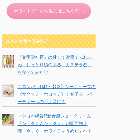
ホワイトデーのお返しはこちら♡
スイーツ食べてみた♡
『文明堂神戸』の甘くて濃厚でふわふ
わ・しっとり感のある「カステラ巻」
を食べてみた♡
コロン♪と可愛い【C3】シーキューブの
《サクッチ・ホロッチ》！女子会、パ
ーティーへの手土産に♡
マツコが絶賛!?新食感シュークリーム
『シュクリムシュクリ』が関西初上
陸！今すぐ「ホワイティうめだ」へ！