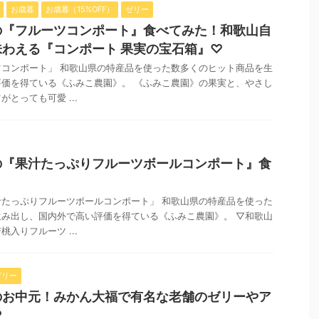
お歳暮
お歳暮（15%OFF）
ゼリー
の『フルーツコンポート』食べてみた！和歌山自
わえる『コンポート 果実の宝石箱』♡
コンポート」 和歌山県の特産品を使った数多くのヒット商品を生
価を得ている《ふみこ農園》。 《ふみこ農園》の果実と、やさし
とっても可愛 ...
の『果汁たっぷりフルーツボールコンポート』食
たっぷりフルーツボールコンポート」 和歌山県の特産品を使った
み出し、国内外で高い評価を得ている《ふみこ農園》。 ▽和歌山
入りフルーツ ...
ゼリー
のお中元！みかん大福で有名な老舗のゼリーやア
♡