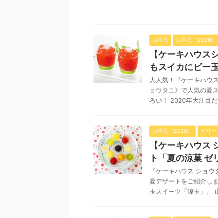
お中元
お中元（2020）
【ケーキハウスシ
もスイカにビー
大人気！『ケーキハウス
ョウタニ》で人気の夏
ろい！ 2020年大注目だっ
お中元（2020）
ゼリー
【ケーキハウス 
ト「夏の涼菓 ゼ
『ケーキハウス ショウ
夏デザートをご紹介しま
玉スイーツ「涼玉」。 山