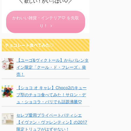
＼ 欲しい！がいっぱい♡／
かわいい雑貨・インテリア♡ を先取
り！
チョコレート食べてみた♡
【ユーゴ&ヴィクトール】からバレンタ
イン限定「クール・ド・フレーズ」発
売！
【ショコ オ キャレ】Choco2のキュー
ブ型のチョコ食べてみた！サロン・デ
ュ・ショコラ・パリでも話題沸騰♡
セレブ愛用プライベートパティシエ
【イヴァン・ヴァレンティン】の2017
限定トリュフがはずせない！