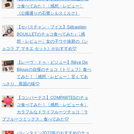
コ食べてみた！〔感想・レビュー〕
《公園通りの石畳シルスミルク》
【セバスチャン・ブイエ】Sébastien
BOUILLETのチョコ食べてみた♪〔感
想・レビュー〕女の子ウケ抜群の《シ
ョコラ ア マキエ セット》がおすすめ♡
【レーヴ・ドゥ・ビジュー】Rêve De
Bijouxの自慢のチョコ《トリュフ》食べ
てみた！〔感想・レビュー〕甘くてあ
っさり、異国の味♡
【コンパーテス】COMPARTESのチョ
コ食べてみた！〔感想・レビュー☆〕
カラフルなドライフルーツチョコ「ラ
ブフルーツミックス」食べてみた♡
バレンタイン2022年のおすすめのチョ