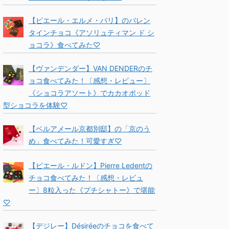
【ピエール・エルメ・パリ】のバレン
タインチョコ《アソリュティマン ド シ
ョコラ》食べてみた♡
【ヴァンデンダー】VAN DENDERのチ
ョコ食べてみた！〔感想・レビュー〕
《ショコラアソート》でカカオポッド
型ショコラを体験♡
【ベルアメール京都別邸】の「京のう
め」食べてみた！可愛すぎ♡
【ピエール・ルドン】Pierre Ledentの
チョコ食べてみた！〔感想・レビュ
ー〕8粒入った《プチシャトー》で堪能
♡
【デジレー】Désiréeのチョコを食べて