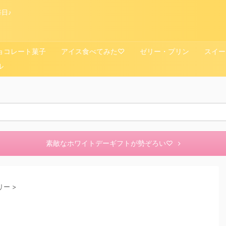
日♪
ョコレート菓子
アイス食べてみた♡
ゼリー・プリン
スイー
ル
素敵なホワイトデーギフトが勢ぞろい♡
リー
>