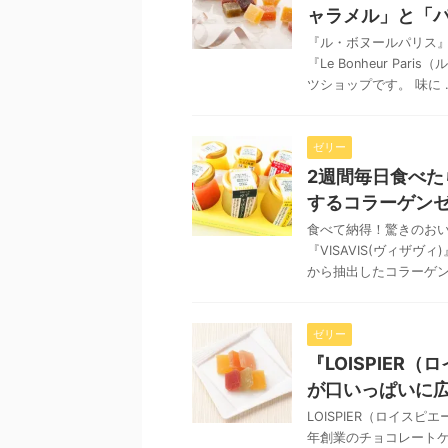
ャラメル」と「
『ル・ボヌールパリス』
『Le Bonheur P
ツショップです。 味に ..
ゼリー
2週間毎日食べた
するコラーゲン
食べて納得！驚きのおい
『VISAVIS(ヴィザ
から抽出したコラーゲンを
ゼリー
『LOISPIER
が口いっぱいに
LOISPIER（ロイスピ
年創業のチョコレートケ