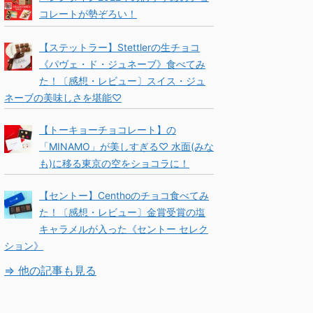
コレートが勢ぞろい！
【ステットラー】Stettlerの生チョコ
《パヴェ・ド・ジュネーブ》食べてみ
た！〔感想・レビュー〕スイス・ジュ
ネーブの美味しさを堪能♡
【トーキョーチョコレート】の
「MINAMO」が美しすぎる♡ 水面(みな
も)に移る東京の空をショコラに！
【セントー】Centhoのチョコ食べてみ
た！〔感想・レビュー〕金賞受賞の塩
キャラメルが入った《セントー セレク
ション》
⇒ 他の記事も見る