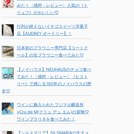
みた！〈感想・レビュー〉人気の《ト
リュフ》がおいしい♡
行列が絶えないイチゴスイーツ洋菓子
店【AUDREY オードリー】！
日本初のブラウニー専門店【コートク
ール】の生ブラウニー食べてみた♡
【ノイハウス】NEUHAUSのチョコ食べ
てみた！〔感想・レビュー〕《ヒスト
リー》で感じる160年のノイハウスの歴
史♡
ワインに魅入られたフジマル醸造所
×Cru de M(クリュ デュ エム)の冒険♡
ワインプラリネを食べてみた！
【シルスマリア】SILSMARIAの生チョ