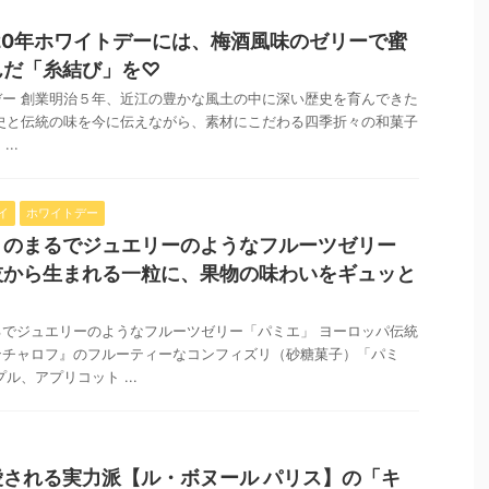
20年ホワイトデーには、梅酒風味のゼリーで蜜
んだ「糸結び」を♡
ー 創業明治５年、近江の豊かな風土の中に深い歴史を育んできた
史と伝統の味を今に伝えながら、素材にこだわる四季折々の和菓子
..
イ
ホワイトデー
】のまるでジュエリーのようなフルーツゼリー
技から生まれる一粒に、果物の味わいをギュッと
でジュエリーのようなフルーツゼリー「パミエ」 ヨーロッパ伝統
ンチャロフ』のフルーティーなコンフィズリ（砂糖菓子）「パミ
ル、アプリコット ...
される実力派【ル・ボヌール パリス】の「キ