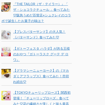
『THE TAILOR（ザ・テイラー）』「
ザ・ショコラクチュール 」食べてみた
♡阪急うめだ百貨店×シュクレイのコラ
ボで誕生したお菓子の味は？
【プレスバターサンド】の大人気！
《バターサンド》食べてみた♡
【ガトーフェスタ ハラダ】が誇る王様
のおやつ『ガトーラスク グーテ デ ロ
ワ』
【グラマシーニューヨーク】の《マカ
ダミアフラップス》食べてみた！売切
れ続出♡
【TOKYOチューリップローズ】関西初
登場！「チューリップローズ」食べて
みた♡花の繊細さが美しくと味も最高