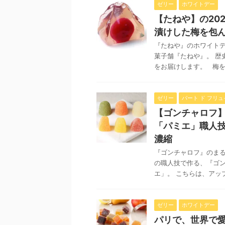
ゼリー
ホワイトデー
【たねや】の20
漬けした梅を包
『たねや』のホワイトデ
菓子舗『たねや』。 歴
をお届けします。 梅を .
ゼリー
パート ド フリュ
【ゴンチャロフ
「パミエ」職人
濃縮
『ゴンチャロフ』のまる
の職人技で作る、『ゴ
エ」。 こちらは、アップ
ゼリー
ホワイトデー
パリで、世界で愛