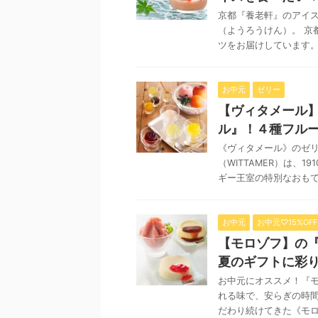
京都『養老軒』のアイス
（ようろうけん）。 京
ツをお届けしています。 
お中元
ゼリー
【ヴィタメール
ル』！４種フル
《ヴィタメール》のゼリ
（WITTAMER）は、
ギー王室の特別なおもてな
お中元
お中元♡15%OFF
【モロゾフ】の『
夏のギフトに彩
お中元にオススメ！『モ
れる味で、安らぎの時間
だわり続けてきた《モロゾ