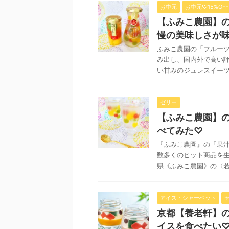
お中元
お中元♡15%OFF
【ふみこ農園】
慢の美味しさが味
ふみこ農園の「フルーツ
み出し、国内外で高い評
い甘みのジュレスイーツが
ゼリー
【ふみこ農園】
べてみた♡
『ふみこ農園』の「果汁
数多くのヒット商品を生
県《ふみこ農園》の〈若桃
アイス・シャーベット
京都【養老軒】
イスを食べたい