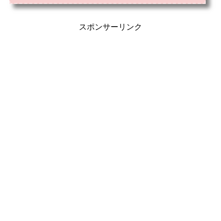
本店）。日本橋千疋屋総本店の“こだわりへの想い”は、時代ととも...
スポンサーリンク