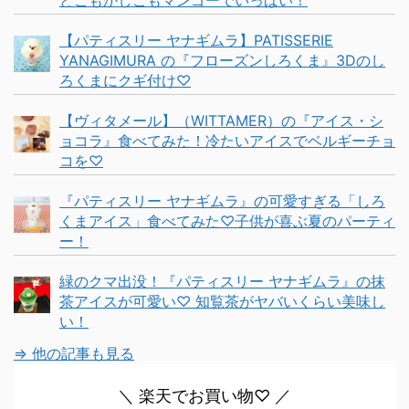
どこもかしこもマンゴーでいっぱい！
【パティスリー ヤナギムラ】PATISSERIE
YANAGIMURA の『フローズンしろくま』3Dのし
ろくまにクギ付け♡
【ヴィタメール】（WITTAMER）の『アイス・シ
ョコラ』食べてみた！冷たいアイスでベルギーチョ
コを♡
『パティスリー ヤナギムラ』の可愛すぎる「しろ
くまアイス」食べてみた♡子供が喜ぶ夏のパーティ
ー！
緑のクマ出没！『パティスリー ヤナギムラ』の抹
茶アイスが可愛い♡ 知覧茶がヤバいくらい美味し
い！
⇒ 他の記事も見る
＼ 楽天でお買い物♡ ／