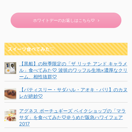
ホワイトデーのお返しはこちら♡
スイーツ食べてみた♡
【黒船】の秋季限定の「ザ リッチ アンド キャラメ
ル」食べてみた♡ 波状のワッフル生地×濃厚なクリ
ーム、相性抜群♡
【パティスリー・サダハル・アオキ・パリ】のカヌ
レが絶妙♡
アグネス ポーチュギーズ ベイクショップの「マラ
サダ」を食べてみた♡＠うめだ阪急ハワイフェア
2017