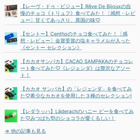
【レーヴ・ドゥ・ビジュー】Rêve De Bijouxの自
慢のチョコ《トリュフ》食べてみた！〔感想・レビ
ュー〕甘くてあっさり、異国の味♡
【セントー】Centhoのチョコ食べてみた！〔感
想・レビュー〕金賞受賞の塩キャラメルが入った
《セントー セレクション》
【カカオサンパカ】CACAO SAMPAKAのチョコレ
ート食べてみた♡《レジェンダ》は贅沢なアソー
ト！
【カカオ サンパカ】の「レジェンダ」を食べてみ
た♡希少なカカオを使用した３種のセレクション!
【レダラッハ】Läderachのハニー ビーを食べてみ
た♡みつばち型のショコラが愛くるしい！
⇒ 他の記事も見る