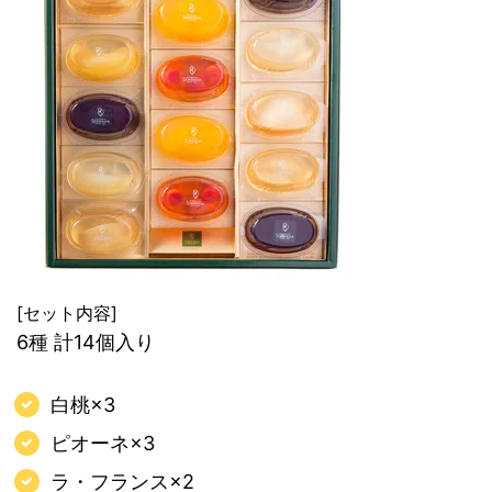
[セット内容]
6種 計14個入り
白桃×3
ピオーネ×3
ラ・フランス×2