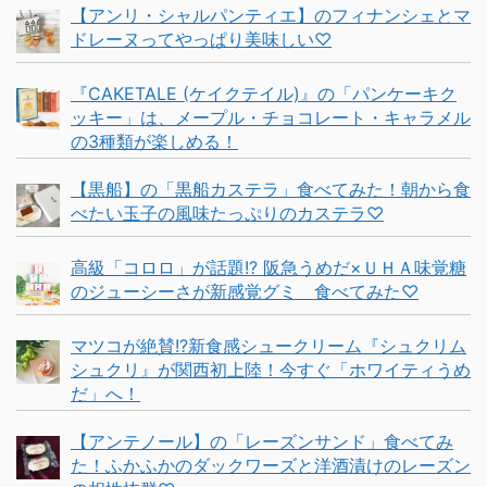
【アンリ・シャルパンティエ】のフィナンシェとマ
ドレーヌってやっぱり美味しい♡
『CAKETALE (ケイクテイル)』の「パンケーキク
ッキー」は、メープル・チョコレート・キャラメル
の3種類が楽しめる！
【黒船】の「黒船カステラ」食べてみた！朝から食
べたい玉子の風味たっぷりのカステラ♡
高級「コロロ」が話題!? 阪急うめだ×ＵＨＡ味覚糖
のジューシーさが新感覚グミ 食べてみた♡
マツコが絶賛!?新食感シュークリーム『シュクリム
シュクリ』が関西初上陸！今すぐ「ホワイティうめ
だ」へ！
【アンテノール】の「レーズンサンド」食べてみ
た！ふかふかのダックワーズと洋酒漬けのレーズン