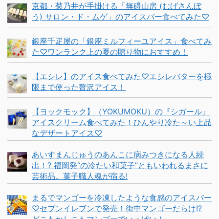
京都・菊乃井が手掛ける「無碍山房 (むげさんぼ
う) サロン・ド・ムゲ」のアイスバー食べてみた♡
銀座千疋屋の「銀座ミルフィーユアイス」食べてみ
た♡ワンランク上の夏の贈り物におすすめ！
【エシレ】のアイス食べてみた♡エシレバターを極
限まで使った贅沢アイス！
【ヨックモック】（YOKUMOKU）の『シガール』
アイスクリーム食べてみた！ひんやり冷た～い上品
なデザートアイス♡
あいすまんじゅうのあんこに病みつきになる人続
出！? 福岡発“の冷たい和菓子”ともいわれるまさに
芸術品。菓子職人魂が宿る!
まるでマンゴーを冷凍したような食感のアイスバー
♡セブンイレブンで発売！街中マンゴーだらけ!?