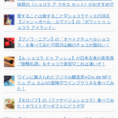
抜群の《ショコラ ア マキエ セット》がおすすめ♡
愛することは旅すること♡ショコラティエの頂点
【ジャン＝ポール・エヴァン】の『ボワットゥ シ
ョコラ アイランド』
【ブノワ・ニアン】の「オートクチュールショコ
ラ」を食べてみた♡四川山椒のチョコが面白い！
【ル ショコラ ドゥ アッシュ】が日本古来の美意識
『陰翳礼讃』をチョコで表現♡これは凄いぞ！
ワインに魅入られたフジマル醸造所×Cru de M(ク
リュ デュ エム)の冒険♡ワインプラリネを食べてみ
た！
【モロゾフ】の《ファヤージュショコラ》食べてみ
た！ホワイトデーギフトにどうぞ♡