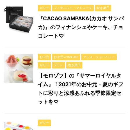
ゼリー
フィナンシェ・マドレーヌ
焼き菓子
『CACAO SAMPAKA(カカオ サンパ
カ)』のフィナンシェやケーキ、チョ
コレート♡
お中元
お中元♡15%OFF
アイス・シャーベット
ゼリー
プリン
焼き菓子
【モロゾフ】の『サマーロイヤルタ
イム』！2021年のお中元・夏のギフ
トに彩りと涼感あふれる季節限定セ
ットを♡
ゼリー