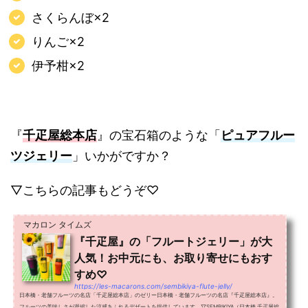
さくらんぼ×2
りんご×2
伊予柑×2
『
千疋屋総本店
』の宝石箱のような「
ピュアフルー
ツジェリー
」いかがですか？
▽こちらの記事もどうぞ♡
マカロン タイムズ
『千疋屋』の「フルートジェリー」が大
人気！お中元にも、お取り寄せにもおす
すめ♡
https://les-macarons.com/sembikiya-flute-jelly/
日本橋・老舗フルーツの名店「千疋屋総本店」のゼリー日本橋・老舗フルーツの名店『千疋屋総本店』。
フルーツの美味しさが凝縮した涼感あふれるデザートを提供しています。▽SEMBIKIYA（日本橋 千疋屋総