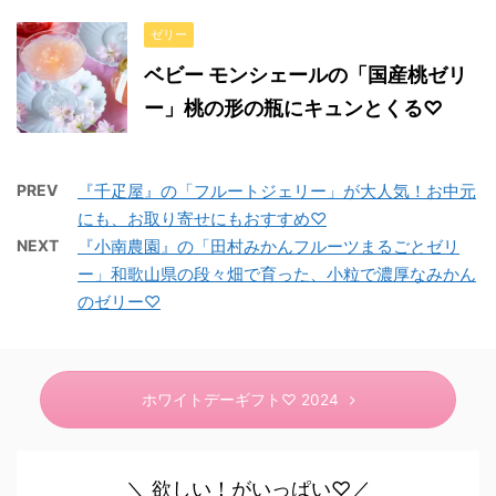
ゼリー
ベビー モンシェールの「国産桃ゼリ
ー」桃の形の瓶にキュンとくる♡
PREV
『千疋屋』の「フルートジェリー」が大人気！お中元
にも、お取り寄せにもおすすめ♡
NEXT
『小南農園』の「田村みかんフルーツまるごとゼリ
ー」和歌山県の段々畑で育った、小粒で濃厚なみかん
のゼリー♡
ホワイトデーギフト♡ 2024
＼ 欲しい！がいっぱい♡／