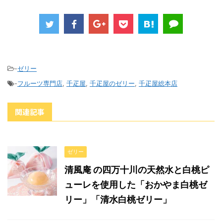
-
ゼリー
-
フルーツ専門店
,
千疋屋
,
千疋屋のゼリー
,
千疋屋総本店
関連記事
ゼリー
清風庵 の四万十川の天然水と白桃ピ
ューレを使用した「おかやま白桃ゼ
リー」「清水白桃ゼリー」