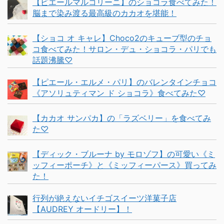
【ピエールマルコリーニ】のショコラ食べてみた！
脳まで染み渡る最高級のカカオを堪能！
【ショコ オ キャレ】Choco2のキューブ型のチョ
コ食べてみた！サロン・デュ・ショコラ・パリでも
話題沸騰♡
【ピエール・エルメ・パリ】のバレンタインチョコ
《アソリュティマン ド ショコラ》食べてみた♡
【カカオ サンパカ】の「ラズベリー」を食べてみ
た♡
【ディック・ブルーナ by モロゾフ】の可愛い《ミ
ッフィーポーチ》と《ミッフィーパース》買ってみ
た！
行列が絶えないイチゴスイーツ洋菓子店
【AUDREY オードリー】！