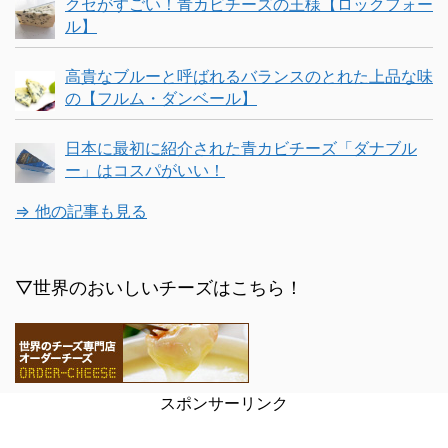
クセがすごい！青カビチーズの王様【ロックフォー
ル】
高貴なブルーと呼ばれるバランスのとれた上品な味
の【フルム・ダンベール】
日本に最初に紹介された青カビチーズ「ダナブル
ー」はコスパがいい！
⇒ 他の記事も見る
▽世界のおいしいチーズはこちら！
スポンサーリンク