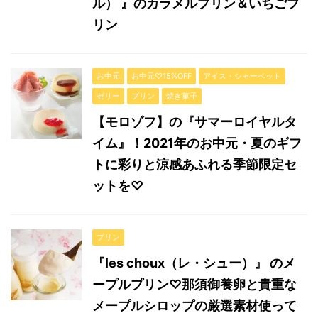
ル） 』のカラメルプリン＆いちごプ
リン
お中元
お中元♡15%OFF
アイス・シャーベット
ゼリー
プリン
焼き菓子
【モロゾフ】の『サマーロイヤルタ
イム』！2021年のお中元・夏のギフ
トに彩りと涼感あふれる季節限定セ
ットを♡
プリン
『les choux（レ・シュー）』 のメ
ープルプリン♡那須御養卵と貴重な
メープルシロップの厳選素材使って