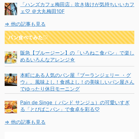
「ハンズカフェ梅田店」吹き抜けが気持ちいいカフ
ェ♡ ＠大丸梅田10F
⇒ 他の記事も見る
パン食べてみた♡
阪急【ブルージーン】の「いろねこ食パン」で楽し
めるいろんなアレンジ☆
本町にある人気のパン屋『ブーランジェリー ・グ
ウ』。風味よし！食感よし！の美味しいパン屋さん
でゆったり休日モーニング
Pain de Singe（ パンド サンジュ）の可愛いすぎ
る「とびばこパン」で食卓を彩る♡
⇒ 他の記事も見る