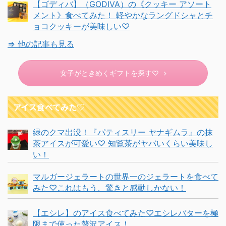
【ゴディバ】（GODIVA）の《クッキー アソート
メント》食べてみた！ 軽やかなラングドシャとチ
ョコクッキーが美味しい♡
⇒ 他の記事も見る
女子がときめくギフトを探す♡
アイス食べてみた♡
緑のクマ出没！『パティスリー ヤナギムラ』の抹
茶アイスが可愛い♡ 知覧茶がヤバいくらい美味し
い！
マルガージェラートの世界一のジェラートを食べて
みた♡これはもう、驚きと感動しかない！
【エシレ】のアイス食べてみた♡エシレバターを極
限まで使った贅沢アイス！