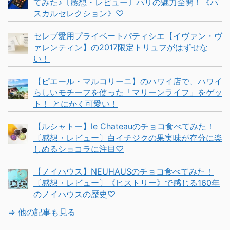
てみた♪〔感想・レビュー〕パリの魅力全開！《パ
スカルセレクション》♡
セレブ愛用プライベートパティシエ【イヴァン・ヴ
ァレンティン】の2017限定トリュフがはずせな
い！
【ピエール・マルコリーニ】のハワイ店で、ハワイ
らしいモチーフを使った「マリーンライフ」をゲッ
ト！ とにかく可愛い！
【ルシャトー】le Chateauのチョコ食べてみた！
〔感想・レビュー〕白イチジクの果実味が存分に楽
しめるショコラに注目♡
【ノイハウス】NEUHAUSのチョコ食べてみた！
〔感想・レビュー〕《ヒストリー》で感じる160年
のノイハウスの歴史♡
⇒ 他の記事も見る