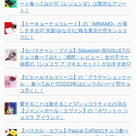
ート食べてみた♡《レジェンダ》は贅沢なアソー
ト！
【トーキョーチョコレート】の「MINAMO」が美
しすぎる♡ 水面(みなも)に移る東京の空をショコ
ラに！
【セバスチャン・ブイエ】Sébastien BOUILLETの
チョコ食べてみた♪〔感想・レビュー〕女の子ウケ
抜群の《ショコラ ア マキエ セット》がおすすめ♡
【ピエールマルコリーニ】の「グラデーションクー
ル 」食べてみた♡2020年はピンクのハート型チョ
コ尽くし！
愛することは旅すること♡ショコラティエの頂点
【ジャン＝ポール・エヴァン】の『ボワットゥ シ
ョコラ アイランド』
【パスカル・カフェ】Pascal Caffetのチョコ食べ