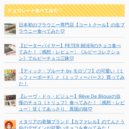
チョコレート食べてみた♡
日本初のブラウニー専門店【コートクール】の生ブ
ラウニー食べてみた♡
【ピーターバイヤー】PETER BEIERのチョコ食べ
てみた！〔感想・レビュー〕《ルビーコレクショ
ン》でルビーチョコ三昧♡
【ディック・ブルーナ by モロゾフ】の可愛い《ミ
ッフィーポーチ》と《ミッフィーパース》買ってみ
た！
【レーヴ・ドゥ・ビジュー】Rêve De Bijouxの自
慢のチョコ《トリュフ》食べてみた！〔感想・レビ
ュー〕甘くてあっさり、異国の味♡
イタリアの老舗ブランド【カファレル】のてんとう
虫のデザインが可愛いチョコを食べてみた！