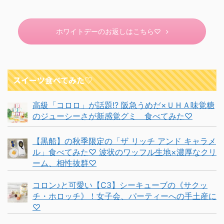
ホワイトデーのお返しはこちら♡
スイーツ食べてみた♡
高級「コロロ」が話題!? 阪急うめだ×ＵＨＡ味覚糖
のジューシーさが新感覚グミ 食べてみた♡
【黒船】の秋季限定の「ザ リッチ アンド キャラメ
ル」食べてみた♡ 波状のワッフル生地×濃厚なクリ
ーム、相性抜群♡
コロン♪と可愛い【C3】シーキューブの《サクッ
チ・ホロッチ》！女子会、パーティーへの手土産に
♡