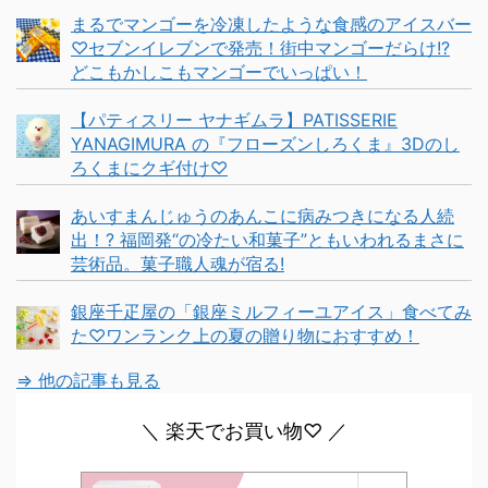
まるでマンゴーを冷凍したような食感のアイスバー
♡セブンイレブンで発売！街中マンゴーだらけ!?
どこもかしこもマンゴーでいっぱい！
【パティスリー ヤナギムラ】PATISSERIE
YANAGIMURA の『フローズンしろくま』3Dのし
ろくまにクギ付け♡
あいすまんじゅうのあんこに病みつきになる人続
出！? 福岡発“の冷たい和菓子”ともいわれるまさに
芸術品。菓子職人魂が宿る!
銀座千疋屋の「銀座ミルフィーユアイス」食べてみ
た♡ワンランク上の夏の贈り物におすすめ！
⇒ 他の記事も見る
＼ 楽天でお買い物♡ ／