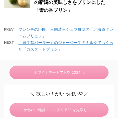
の新潟の美味しさをプリンにした
「雪の香プリン」
PREV
フレンチの巨匠、三國清三シェフ推奨の「北海道クレ
ームブリュレ」
NEXT
『資生堂パーラー』のジャージー牛のミルクでつくっ
た「カスタードプリン」
ホワイトデーギフト♡ 2024
＼ 欲しい！がいっぱい♡／
かわいい雑貨・インテリア♡ を先取り！