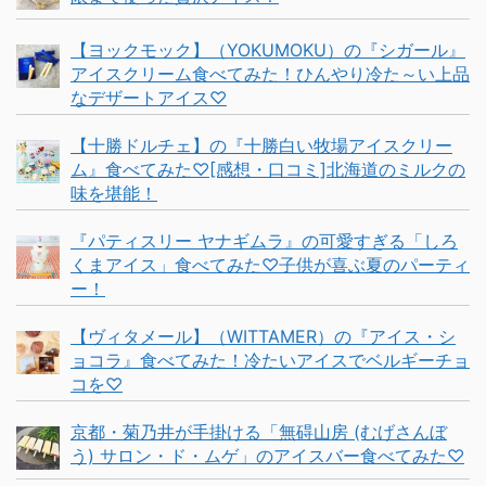
【ヨックモック】（YOKUMOKU）の『シガール』
アイスクリーム食べてみた！ひんやり冷た～い上品
なデザートアイス♡
【十勝ドルチェ】の『十勝白い牧場アイスクリー
ム』食べてみた♡[感想・口コミ]北海道のミルクの
味を堪能！
『パティスリー ヤナギムラ』の可愛すぎる「しろ
くまアイス」食べてみた♡子供が喜ぶ夏のパーティ
ー！
【ヴィタメール】（WITTAMER）の『アイス・シ
ョコラ』食べてみた！冷たいアイスでベルギーチョ
コを♡
京都・菊乃井が手掛ける「無碍山房 (むげさんぼ
う) サロン・ド・ムゲ」のアイスバー食べてみた♡