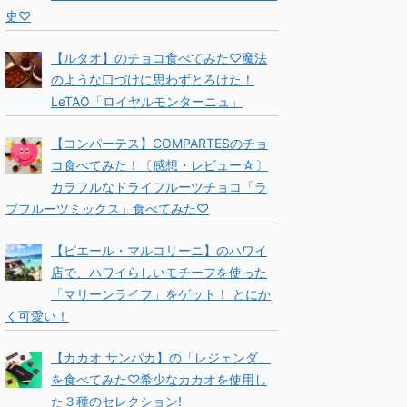
史♡
【ルタオ】のチョコ食べてみた♡魔法
のような口づけに思わずとろけた！
LeTAO「ロイヤルモンターニュ」
【コンパーテス】COMPARTESのチョ
コ食べてみた！〔感想・レビュー☆〕
カラフルなドライフルーツチョコ「ラ
ブフルーツミックス」食べてみた♡
【ピエール・マルコリーニ】のハワイ
店で、ハワイらしいモチーフを使った
「マリーンライフ」をゲット！ とにか
く可愛い！
【カカオ サンパカ】の「レジェンダ」
を食べてみた♡希少なカカオを使用し
た３種のセレクション!