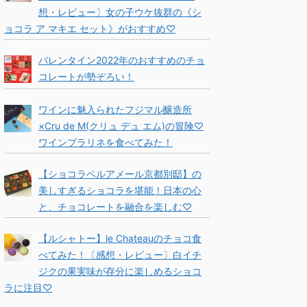
想・レビュー〕女の子ウケ抜群の《シ
ョコラ ア マキエ セット》がおすすめ♡
バレンタイン2022年のおすすめのチョ
コレートが勢ぞろい！
ワインに魅入られたフジマル醸造所
×Cru de M(クリュ デュ エム)の冒険♡
ワインプラリネを食べてみた！
【ショコラベルアメール京都別邸】の
美しすぎるショコラを堪能！日本の心
と、チョコレートを融合を楽しむ♡
【ルシャトー】le Chateauのチョコ食
べてみた！〔感想・レビュー〕白イチ
ジクの果実味が存分に楽しめるショコ
ラに注目♡