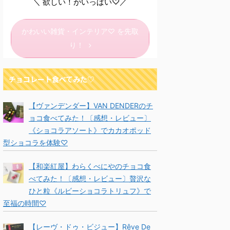
＼ 欲しい！がいっぱい♡／
かわいい雑貨・インテリア♡ を先取
り！
チョコレート食べてみた♡
【ヴァンデンダー】VAN DENDERのチ
ョコ食べてみた！〔感想・レビュー〕
《ショコラアソート》でカカオポッド
型ショコラを体験♡
【和楽紅屋】わらくべにやのチョコ食
べてみた！〔感想・レビュー〕贅沢な
ひと粒《ルビーショコラトリュフ》で
至福の時間♡
【レーヴ・ドゥ・ビジュー】Rêve De