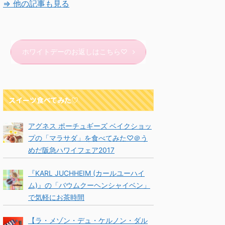
⇒ 他の記事も見る
ホワイトデーのお返しはこちら♡
スイーツ食べてみた♡
アグネス ポーチュギーズ ベイクショッ
プの「マラサダ」を食べてみた♡＠う
めだ阪急ハワイフェア2017
『KARL JUCHHEIM (カールユーハイ
ム)』の「バウムクーヘンシャイベン」
で気軽にお茶時間
【ラ・メゾン・デュ・ケルノン・ダル