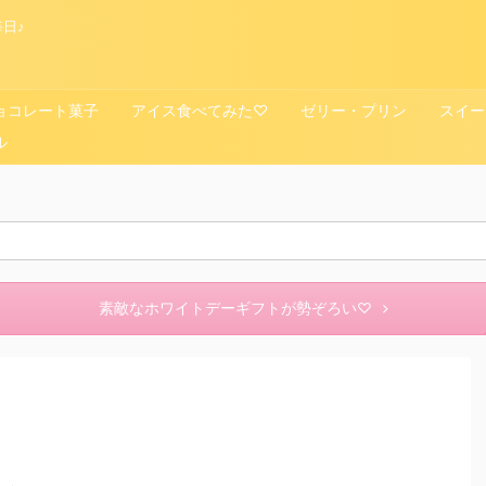
日♪
ョコレート菓子
アイス食べてみた♡
ゼリー・プリン
スイー
ル
素敵なホワイトデーギフトが勢ぞろい♡