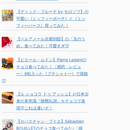
【ディック・ブルーナ by モロゾフ】の
可愛い《ミッフィーポーチ》と《ミッ
フィーパース》買ってみた！
【ベルアメール京都別邸】の「京のう
め」食べてみた！可愛すぎ♡
【ピエール・ルドン】Pierre Ledentの
チョコ食べてみた！〔感想・レビュ
ー〕8粒入った《プチシャトー》で堪能
♡
【ル ショコラ ドゥ アッシュ】が日本古
来の美意識『陰翳礼讃』をチョコで表
現♡これは凄いぞ！
【セバスチャン・ブイエ】Sébastien
BOUILLETのチョコ食べてみた♪〔感