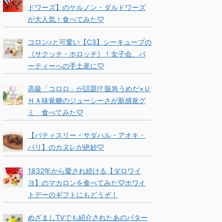
ドワーズ】のケルノン・ダルドワーズ
が大人気！食べてみた♡
コロン♪と可愛い【C3】シーキューブの
《サクッチ・ホロッチ》！女子会、パ
ーティーへの手土産に♡
高級「コロロ」が話題!? 阪急うめだ×Ｕ
ＨＡ味覚糖のジューシーさが新感覚グ
ミ 食べてみた♡
【パティスリー・サダハル・アオキ・
パリ】のカヌレが絶妙♡
1832年から愛され続ける【ダロワイ
ヨ】のマカロンを食べてみた♡ホワイ
トデーのギフトにもどうぞ！
めざましTVでも紹介されたあのバター