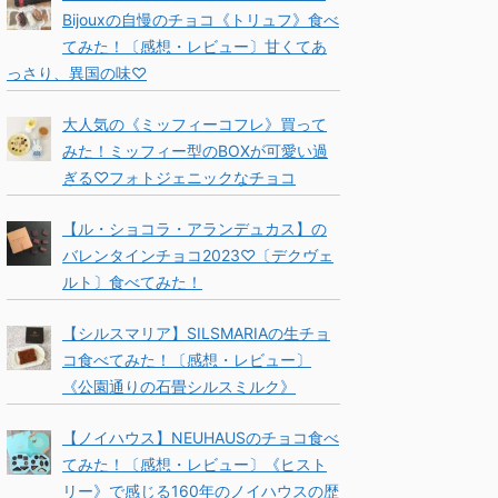
Bijouxの自慢のチョコ《トリュフ》食べ
てみた！〔感想・レビュー〕甘くてあ
っさり、異国の味♡
大人気の《ミッフィーコフレ》買って
みた！ミッフィー型のBOXが可愛い過
ぎる♡フォトジェニックなチョコ
【ル・ショコラ・アランデュカス】の
バレンタインチョコ2023♡〔デクヴェ
ルト〕食べてみた！
【シルスマリア】SILSMARIAの生チョ
コ食べてみた！〔感想・レビュー〕
《公園通りの石畳シルスミルク》
【ノイハウス】NEUHAUSのチョコ食べ
てみた！〔感想・レビュー〕《ヒスト
リー》で感じる160年のノイハウスの歴