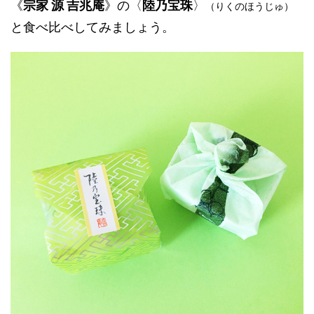
《
宗家 源 吉兆庵
》の〈
陸乃宝珠
〉
（りくのほうじゅ）
と食べ比べしてみましょう。