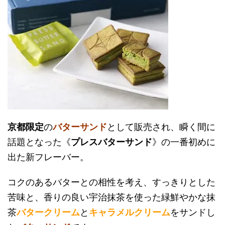
京都限定
の
バターサンド
として販売され、瞬く間に
話題となった《
プレスバターサンド
》の一番初めに
出た新フレーバー。
コクのあるバターとの相性を考え、すっきりとした
苦味と、香りの良い宇治抹茶を使った緑鮮やかな抹
茶
バタークリーム
と
キャラメルクリーム
をサンドし