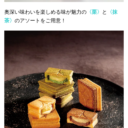
奥深い味わいを楽しめる味が魅力の
〈栗〉
と
〈抹
茶〉
のアソートをご用意！