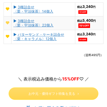
3,240
►
3種詰合せ
税込
円
〈栗・宇治抹茶〉14個入
15%OFF
5,400
►
3種詰合せ
税込
円
〈栗・宇治抹茶〉22個入
15%OFF
3,240
►
バターサンド・ケーキ詰合せ
税込
円
〈栗・キャラメル〉12個入
15%OFF
（送料495円）
＼ 表示税込み価格から
15%OFF
♡ ／
お中元・優待ギフト特集を見る