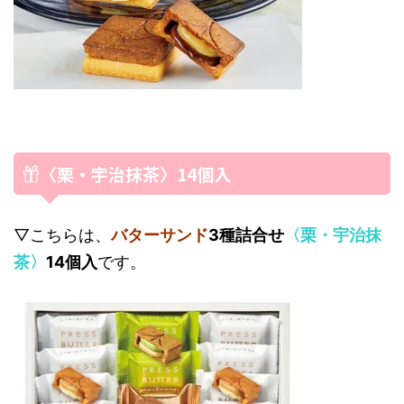
〈栗・宇治抹茶〉14個入
▽こちらは、
バターサンド
3種詰合せ
〈栗・宇治抹
茶〉
14個入
です。