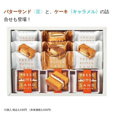
バターサンド
〈栗〉
と、
ケーキ
〈キャラメル〉
の詰
合せも登場！
12個入
税込3,240円
(本体価格3,000円)