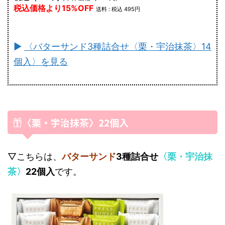
税込価格より15%OFF
送料 : 税込 495円
►
〈バターサンド3種詰合せ〈栗・宇治抹茶〉14
個入〉を見る
〈栗・宇治抹茶〉22個入
▽こちらは、
バターサンド
3種詰合せ
〈栗・宇治抹
茶〉
22個入
です。