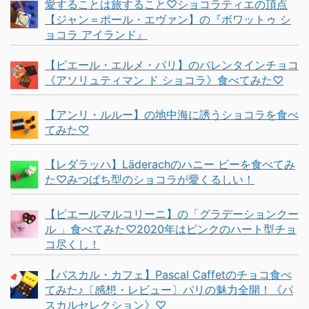
愛することは旅すること♡ショコラティエの頂点
【ジャン＝ポール・エヴァン】の『ボワットゥ シ
ョコラ アイランド』
【ピエール・エルメ・パリ】のバレンタインチョコ
《アソリュティマン ド ショコラ》食べてみた♡
【アンリ・ルルー】の地中海に誘うショコラを食べ
てみた♡
【レダラッハ】Läderachのハニー ビーを食べてみ
た♡みつばち型のショコラが愛くるしい！
【ピエールマルコリーニ】の「グラデーションクー
ル 」食べてみた♡2020年はピンクのハート型チョ
コ尽くし！
【パスカル・カフェ】Pascal Caffetのチョコ食べ
てみた♪〔感想・レビュー〕パリの魅力全開！《パ
スカルセレクション》♡