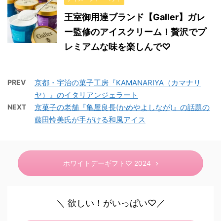
王室御用達ブランド【Galler】ガレ
ー監修のアイスクリーム！贅沢でプ
レミアムな味を楽しんで♡
PREV
京都・宇治の菓子工房『KAMANARIYA（カマナリ
ヤ）』のイタリアンジェラート
NEXT
京菓子の老舗『亀屋良長(かめやよしなが)』の話題の
藤田怜美氏が手がける和風アイス
ホワイトデーギフト♡ 2024
＼ 欲しい！がいっぱい♡／