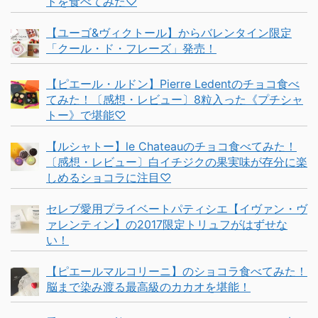
トを食べてみた♡
【ユーゴ&ヴィクトール】からバレンタイン限定
「クール・ド・フレーズ」発売！
【ピエール・ルドン】Pierre Ledentのチョコ食べ
てみた！〔感想・レビュー〕8粒入った《プチシャ
トー》で堪能♡
【ルシャトー】le Chateauのチョコ食べてみた！
〔感想・レビュー〕白イチジクの果実味が存分に楽
しめるショコラに注目♡
セレブ愛用プライベートパティシエ【イヴァン・ヴ
ァレンティン】の2017限定トリュフがはずせな
い！
【ピエールマルコリーニ】のショコラ食べてみた！
脳まで染み渡る最高級のカカオを堪能！