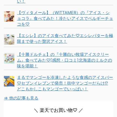
い！
【ヴィタメール】（WITTAMER）の『アイス・シ
ョコラ』食べてみた！冷たいアイスでベルギーチョ
コを♡
【エシレ】のアイス食べてみた♡エシレバターを極
限まで使った贅沢アイス！
【十勝ドルチェ】の『十勝白い牧場アイスクリー
ム』食べてみた♡[感想・口コミ]北海道のミルクの
味を堪能！
まるでマンゴーを冷凍したような食感のアイスバー
♡セブンイレブンで発売！街中マンゴーだらけ!?
どこもかしこもマンゴーでいっぱい！
⇒ 他の記事も見る
＼ 楽天でお買い物♡ ／