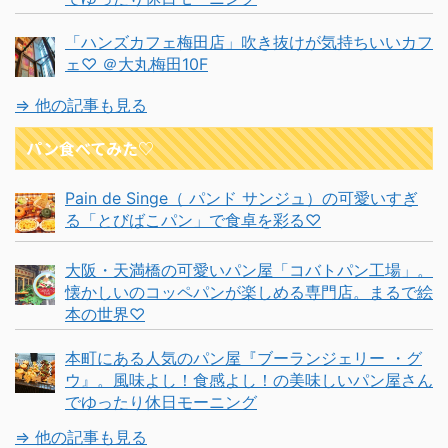
「ハンズカフェ梅田店」吹き抜けが気持ちいいカフ
ェ♡ ＠大丸梅田10F
⇒ 他の記事も見る
パン食べてみた♡
Pain de Singe（ パンド サンジュ）の可愛いすぎ
る「とびばこパン」で食卓を彩る♡
大阪・天満橋の可愛いパン屋「コバトパン工場」。
懐かしいのコッペパンが楽しめる専門店。まるで絵
本の世界♡
本町にある人気のパン屋『ブーランジェリー ・グ
ウ』。風味よし！食感よし！の美味しいパン屋さん
でゆったり休日モーニング
⇒ 他の記事も見る