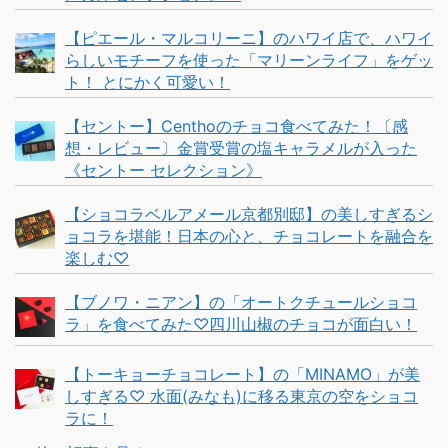
【ピエール・マルコリーニ】のハワイ店で、ハワイ
らしいモチーフを使った「マリーンライフ」をゲッ
ト！ とにかく可愛い！
【セントー】Centhoのチョコ食べてみた！〔感
想・レビュー〕金賞受賞の塩キャラメルが入った
《セントー セレクション》
【ショコラベルアメール京都別邸】の美しすぎるシ
ョコラを堪能！日本の心と、チョコレートを融合を
楽しむ♡
【ブノワ・ニアン】の「オートクチュールショコ
ラ」を食べてみた♡四川山椒のチョコが面白い！
【トーキョーチョコレート】の「MINAMO」が美
しすぎる♡ 水面(みなも)に移る東京の空をショコ
ラに！