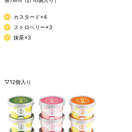
各78ml（計10個入り）
カスタード×4
ストロベリー×3
抹茶×3
▽12個入り