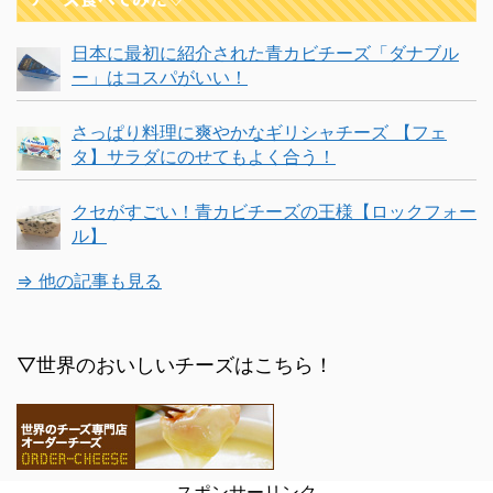
日本に最初に紹介された青カビチーズ「ダナブル
ー」はコスパがいい！
さっぱり料理に爽やかなギリシャチーズ 【フェ
タ】サラダにのせてもよく合う！
クセがすごい！青カビチーズの王様【ロックフォー
ル】
⇒ 他の記事も見る
▽世界のおいしいチーズはこちら！
スポンサーリンク