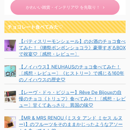
かわいい雑貨・インテリア♡ を先取り！
チョコレート食べてみた♡
【パティスリーモンシェール】のお酒のチョコ食べ
てみた！《獺祭ボンボンショコラ》豪華すぎるBOX
で祝宴♡〔感想・レビュー〕
【ノイハウス】NEUHAUSのチョコ食べてみた！
〔感想・レビュー〕《ヒストリー》で感じる160年
のノイハウスの歴史♡
【レーヴ・ドゥ・ビジュー】Rêve De Bijouxの自
慢のチョコ《トリュフ》食べてみた！〔感想・レビ
ュー〕甘くてあっさり、異国の味♡
【MR & MRS RENOU (ミスタ アンド ミセス ルヌ
ー)】のフルーツをそのままかじったようなアソー