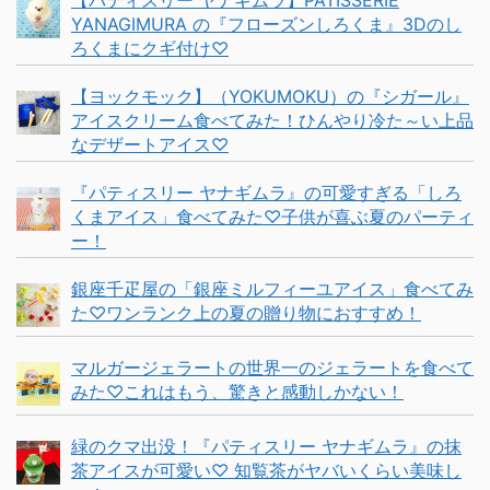
【パティスリー ヤナギムラ】PATISSERIE
YANAGIMURA の『フローズンしろくま』3Dのし
ろくまにクギ付け♡
【ヨックモック】（YOKUMOKU）の『シガール』
アイスクリーム食べてみた！ひんやり冷た～い上品
なデザートアイス♡
『パティスリー ヤナギムラ』の可愛すぎる「しろ
くまアイス」食べてみた♡子供が喜ぶ夏のパーティ
ー！
銀座千疋屋の「銀座ミルフィーユアイス」食べてみ
た♡ワンランク上の夏の贈り物におすすめ！
マルガージェラートの世界一のジェラートを食べて
みた♡これはもう、驚きと感動しかない！
緑のクマ出没！『パティスリー ヤナギムラ』の抹
茶アイスが可愛い♡ 知覧茶がヤバいくらい美味し