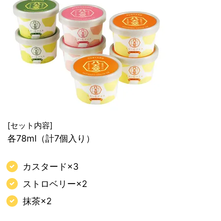
[セット内容]
各78ml（計7個入り）
カスタード×3
ストロベリー×2
抹茶×2