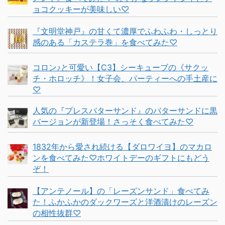
ョコクッキーが美味しい♡
『文明堂神戸』の甘くて濃厚でふわふわ・しっとり
感のある「カステラ巻」を食べてみた♡
コロン♪と可愛い【C3】シーキューブの《サクッ
チ・ホロッチ》！女子会、パーティーへの手土産に
♡
人気の『プレスバターサンド』のバターサンドに黒
バージョンが新登場！さっそく食べてみた♡
1832年から愛され続ける【ダロワイヨ】のマカロ
ンを食べてみた♡ホワイトデーのギフトにもどう
ぞ！
【アンテノール】の「レーズンサンド」食べてみ
た！ふかふかのダックワーズと洋酒漬けのレーズン
の相性抜群♡