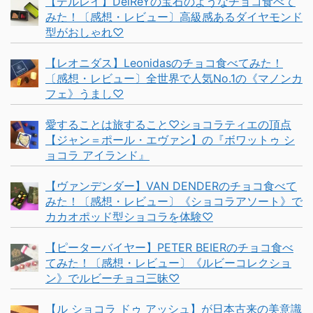
【デルレイ】DelReYの宝石のようなチョコ食べて
みた！〔感想・レビュー〕高級感あるダイヤモンド
型がおしゃれ♡
【レオニダス】Leonidasのチョコ食べてみた！
〔感想・レビュー〕全世界で人気No.1の《マノンカ
フェ》うまし♡
愛することは旅すること♡ショコラティエの頂点
【ジャン＝ポール・エヴァン】の『ボワットゥ シ
ョコラ アイランド』
【ヴァンデンダー】VAN DENDERのチョコ食べて
みた！〔感想・レビュー〕《ショコラアソート》で
カカオポッド型ショコラを体験♡
【ピーターバイヤー】PETER BEIERのチョコ食べ
てみた！〔感想・レビュー〕《ルビーコレクショ
ン》でルビーチョコ三昧♡
【ル ショコラ ドゥ アッシュ】が日本古来の美意識