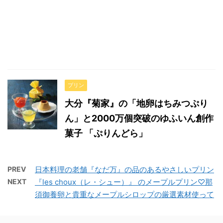
プリン
大分『菊家』の「地卵はちみつぷり
ん」と2000万個突破のゆふいん創作
菓子 「ぷりんどら」
PREV
日本料理の老舗『なだ万』の品のあるやさしいプリン
NEXT
『les choux（レ・シュー）』 のメープルプリン♡那
須御養卵と貴重なメープルシロップの厳選素材使って