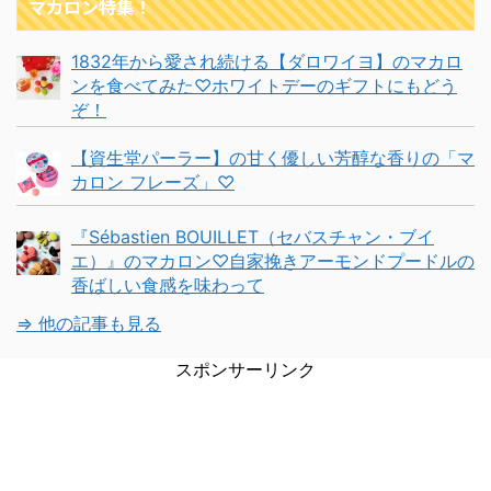
マカロン特集！
1832年から愛され続ける【ダロワイヨ】のマカロ
ンを食べてみた♡ホワイトデーのギフトにもどう
ぞ！
【資生堂パーラー】の甘く優しい芳醇な香りの「マ
カロン フレーズ」♡
『Sébastien BOUILLET（セバスチャン・ブイ
エ）』のマカロン♡自家挽きアーモンドプードルの
香ばしい食感を味わって
⇒ 他の記事も見る
スポンサーリンク