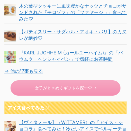
木の葉型クッキーに風味豊かなナッツとチョコがサ
ンドされた『モロゾフ』の「ファヤージュ」食べて
みた♡
【パティスリー・サダハル・アオキ・パリ】のカヌ
レが絶妙♡
『KARL JUCHHEIM (カールユーハイム)』の「バ
ウムクーヘンシャイベン」で気軽にお茶時間
⇒ 他の記事も見る
女子がときめくギフトを探す♡
アイス食べてみた♡
【ヴィタメール】（WITTAMER）の『アイス・シ
ョコラ』食べてみた！冷たいアイスでベルギーチョ