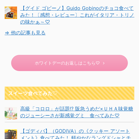
【グイド ゴビーノ】Guido Gobinoのチョコ食べて
みた！〔感想・レビュー〕これがイタリア・トリノ
の味かぁ～♡
⇒ 他の記事も見る
ホワイトデーのお返しはこちら♡
スイーツ食べてみた♡
高級「コロロ」が話題!? 阪急うめだ×ＵＨＡ味覚糖
のジューシーさが新感覚グミ 食べてみた♡
【ゴディバ】（GODIVA）の《クッキー アソート
メント》食べてみた！ 軽やかなラングドシャとチ