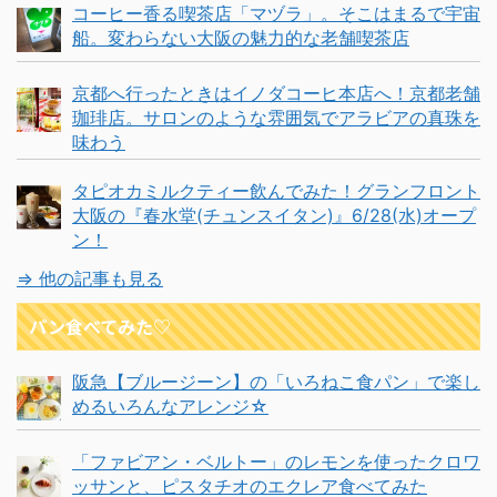
コーヒー香る喫茶店「マヅラ」。そこはまるで宇宙
船。変わらない大阪の魅力的な老舗喫茶店
京都へ行ったときはイノダコーヒ本店へ！京都老舗
珈琲店。サロンのような雰囲気でアラビアの真珠を
味わう
タピオカミルクティー飲んでみた！グランフロント
大阪の『春水堂(チュンスイタン)』6/28(水)オープ
ン！
⇒ 他の記事も見る
パン食べてみた♡
阪急【ブルージーン】の「いろねこ食パン」で楽し
めるいろんなアレンジ☆
「ファビアン・ベルトー」のレモンを使ったクロワ
ッサンと、ピスタチオのエクレア食べてみた