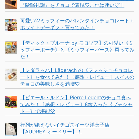
『陰翳礼讃』をチョコで表現♡これは凄いぞ！
可愛い♡ミッフィーのバレンタインチョコレート＋
ホワイトデーギフト買ってみた！
【ディック・ブルーナ by モロゾフ】の可愛い《ミ
ッフィーポーチ》と《ミッフィーパース》買ってみ
た！
【レダラッハ】Läderach の《フレッシュチョコレ
ート》を食べてみた！〔感想・レビュー〕スイスの
チョコの美味しさを満喫♡
【ピエール・ルドン】Pierre Ledentのチョコ食べ
てみた！〔感想・レビュー〕8粒入った《プチシャ
トー》で堪能♡
行列が絶えないイチゴスイーツ洋菓子店
【AUDREY オードリー】！