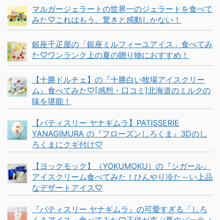
マルガージェラートの世界一のジェラートを食べて
みた♡これはもう、驚きと感動しかない！
銀座千疋屋の「銀座ミルフィーユアイス」食べてみ
た♡ワンランク上の夏の贈り物におすすめ！
【十勝ドルチェ】の『十勝白い牧場アイスクリー
ム』食べてみた♡[感想・口コミ]北海道のミルクの
味を堪能！
【パティスリー ヤナギムラ】PATISSERIE
YANAGIMURA の『フローズンしろくま』3Dのし
ろくまにクギ付け♡
【ヨックモック】（YOKUMOKU）の『シガール』
アイスクリーム食べてみた！ひんやり冷た～い上品
なデザートアイス♡
『パティスリー ヤナギムラ』の可愛すぎる「しろ