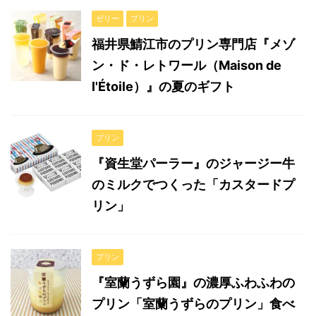
ゼリー
プリン
福井県鯖江市のプリン専門店『メゾ
ン・ド・レトワール（Maison de
l'Étoile）』の夏のギフト
プリン
『資生堂パーラー』のジャージー牛
のミルクでつくった「カスタードプ
リン」
プリン
『室蘭うずら園』の濃厚ふわふわの
プリン「室蘭うずらのプリン」食べ