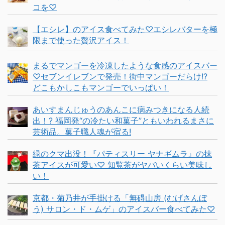
コを♡
【エシレ】のアイス食べてみた♡エシレバターを極
限まで使った贅沢アイス！
まるでマンゴーを冷凍したような食感のアイスバー
♡セブンイレブンで発売！街中マンゴーだらけ!?
どこもかしこもマンゴーでいっぱい！
あいすまんじゅうのあんこに病みつきになる人続
出！? 福岡発“の冷たい和菓子”ともいわれるまさに
芸術品。菓子職人魂が宿る!
緑のクマ出没！『パティスリー ヤナギムラ』の抹
茶アイスが可愛い♡ 知覧茶がヤバいくらい美味し
い！
京都・菊乃井が手掛ける「無碍山房 (むげさんぼ
う) サロン・ド・ムゲ」のアイスバー食べてみた♡