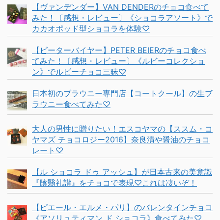
【ヴァンデンダー】VAN DENDERのチョコ食べて
みた！〔感想・レビュー〕《ショコラアソート》で
カカオポッド型ショコラを体験♡
【ピーターバイヤー】PETER BEIERのチョコ食べ
てみた！〔感想・レビュー〕《ルビーコレクショ
ン》でルビーチョコ三昧♡
日本初のブラウニー専門店【コートクール】の生ブ
ラウニー食べてみた♡
大人の男性に贈りたい！エスコヤマの【ススム・コ
ヤマズ チョコロジー2016】奈良漬や醤油のチョコ
レート♡
【ル ショコラ ドゥ アッシュ】が日本古来の美意識
『陰翳礼讃』をチョコで表現♡これは凄いぞ！
【ピエール・エルメ・パリ】のバレンタインチョコ
《アソリュティマン ド ショコラ》食べてみた♡