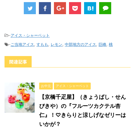
-
アイス・シャーベット
-
ご当地アイス
,
すもも
,
レモン
,
中部地方のアイス
,
巨峰
,
桃
関連記事
お中元
アイス・シャーベット
【京橋千疋屋】（きょうばし・せん
びきや）の『フルーツカクテル杏
仁』！♡きらりと涼しげなゼリーは
いかが？