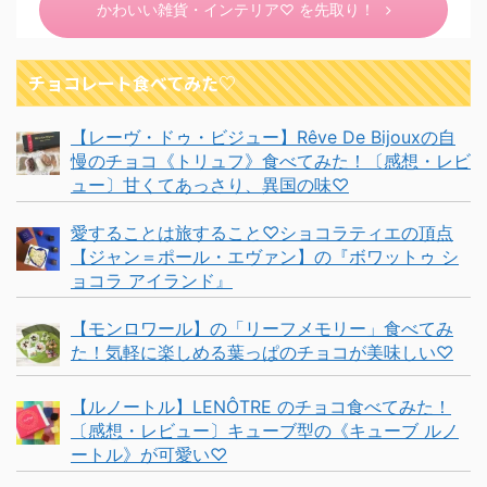
かわいい雑貨・インテリア♡ を先取り！
チョコレート食べてみた♡
【レーヴ・ドゥ・ビジュー】Rêve De Bijouxの自
慢のチョコ《トリュフ》食べてみた！〔感想・レビ
ュー〕甘くてあっさり、異国の味♡
愛することは旅すること♡ショコラティエの頂点
【ジャン＝ポール・エヴァン】の『ボワットゥ シ
ョコラ アイランド』
【モンロワール】の「リーフメモリー」食べてみ
た！気軽に楽しめる葉っぱのチョコが美味しい♡
【ルノートル】LENÔTRE のチョコ食べてみた！
〔感想・レビュー〕キューブ型の《キューブ ルノ
ートル》が可愛い♡