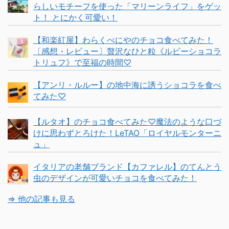
らしいモチーフを使った「マリーンライフ」をゲッ
ト！ とにかく可愛い！
【和楽紅屋】わらくべにやのチョコ食べてみた！
〔感想・レビュー〕贅沢なひと粒《ルビーショコラ
トリュフ》で至福の時間♡
【アンリ・ルルー】の地中海に誘うショコラを食べ
てみた♡
【ルタオ】のチョコ食べてみた♡魔法のような口づ
けに思わずとろけた！LeTAO「ロイヤルモンターニ
ュ」
イタリアの老舗ブランド【カファレル】のてんとう
虫のデザインが可愛いチョコを食べてみた！
⇒ 他の記事も見る