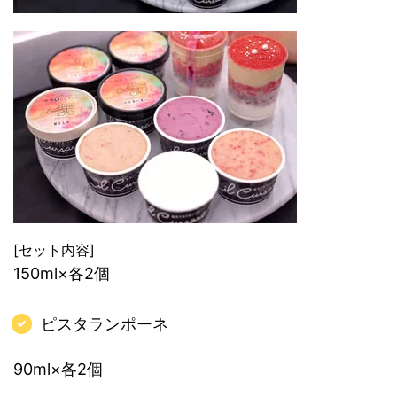
[セット内容]
150ml×各2個
ピスタランポーネ
90ml×各2個