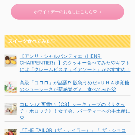
ホワイトデーのお返しはこちら♡
スイーツ食べてみた♡
【アンリ・シャルパンティエ（HENRI
CHARPENTIER）】のクッキー食べてみた♡ギフト
には「クレームビスキュイアソート」がおすすめ！
高級「コロロ」が話題!? 阪急うめだ×ＵＨＡ味覚糖
のジューシーさが新感覚グミ 食べてみた♡
コロン♪と可愛い【C3】シーキューブの《サクッ
チ・ホロッチ》！女子会、パーティーへの手土産に
♡
『THE TAILOR（ザ・テイラー）』「 ザ・ショコ