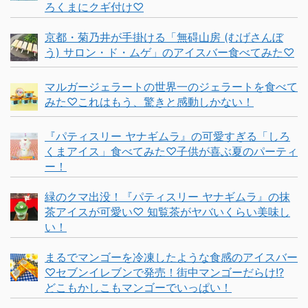
ろくまにクギ付け♡
京都・菊乃井が手掛ける「無碍山房 (むげさんぼ
う) サロン・ド・ムゲ」のアイスバー食べてみた♡
マルガージェラートの世界一のジェラートを食べて
みた♡これはもう、驚きと感動しかない！
『パティスリー ヤナギムラ』の可愛すぎる「しろ
くまアイス」食べてみた♡子供が喜ぶ夏のパーティ
ー！
緑のクマ出没！『パティスリー ヤナギムラ』の抹
茶アイスが可愛い♡ 知覧茶がヤバいくらい美味し
い！
まるでマンゴーを冷凍したような食感のアイスバー
♡セブンイレブンで発売！街中マンゴーだらけ!?
どこもかしこもマンゴーでいっぱい！