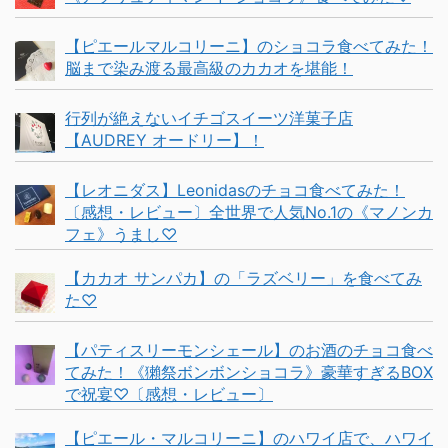
【ピエールマルコリーニ】のショコラ食べてみた！
脳まで染み渡る最高級のカカオを堪能！
行列が絶えないイチゴスイーツ洋菓子店
【AUDREY オードリー】！
【レオニダス】Leonidasのチョコ食べてみた！
〔感想・レビュー〕全世界で人気No.1の《マノンカ
フェ》うまし♡
【カカオ サンパカ】の「ラズベリー」を食べてみ
た♡
【パティスリーモンシェール】のお酒のチョコ食べ
てみた！《獺祭ボンボンショコラ》豪華すぎるBOX
で祝宴♡〔感想・レビュー〕
【ピエール・マルコリーニ】のハワイ店で、ハワイ