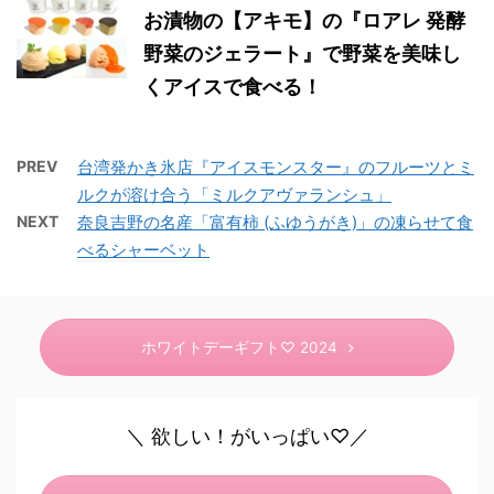
お漬物の【アキモ】の『ロアレ 発酵
野菜のジェラート』で野菜を美味し
くアイスで食べる！
PREV
台湾発かき氷店『アイスモンスター』のフルーツとミ
ルクが溶け合う「ミルクアヴァランシュ」
NEXT
奈良吉野の名産「富有柿 (ふゆうがき)」の凍らせて食
べるシャーベット
ホワイトデーギフト♡ 2024
＼ 欲しい！がいっぱい♡／