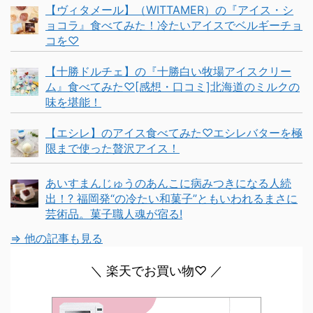
【ヴィタメール】（WITTAMER）の『アイス・シ
ョコラ』食べてみた！冷たいアイスでベルギーチョ
コを♡
【十勝ドルチェ】の『十勝白い牧場アイスクリー
ム』食べてみた♡[感想・口コミ]北海道のミルクの
味を堪能！
【エシレ】のアイス食べてみた♡エシレバターを極
限まで使った贅沢アイス！
あいすまんじゅうのあんこに病みつきになる人続
出！? 福岡発“の冷たい和菓子”ともいわれるまさに
芸術品。菓子職人魂が宿る!
⇒ 他の記事も見る
＼ 楽天でお買い物♡ ／