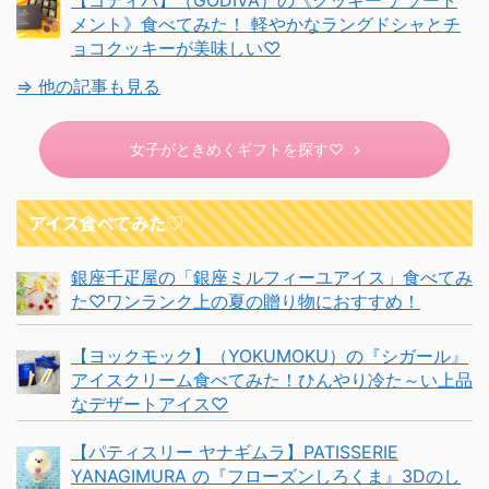
【ゴディバ】（GODIVA）の《クッキー アソート
メント》食べてみた！ 軽やかなラングドシャとチ
ョコクッキーが美味しい♡
⇒ 他の記事も見る
女子がときめくギフトを探す♡
アイス食べてみた♡
銀座千疋屋の「銀座ミルフィーユアイス」食べてみ
た♡ワンランク上の夏の贈り物におすすめ！
【ヨックモック】（YOKUMOKU）の『シガール』
アイスクリーム食べてみた！ひんやり冷た～い上品
なデザートアイス♡
【パティスリー ヤナギムラ】PATISSERIE
YANAGIMURA の『フローズンしろくま』3Dのし