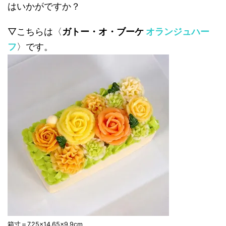
はいかがですか？
▽こちらは〈
ガトー・オ・ブーケ
オランジュハー
フ
〉です。
箱寸＝7.25×14.65×9.9cm