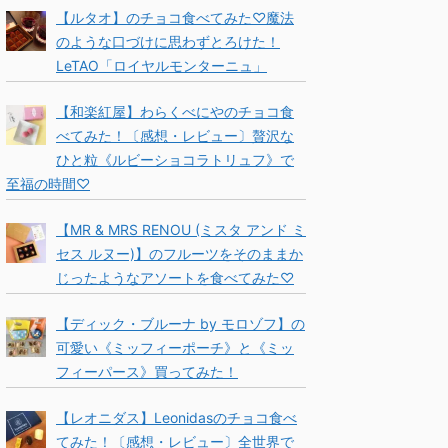
【ルタオ】のチョコ食べてみた♡魔法
のような口づけに思わずとろけた！
LeTAO「ロイヤルモンターニュ」
【和楽紅屋】わらくべにやのチョコ食
べてみた！〔感想・レビュー〕贅沢な
ひと粒《ルビーショコラトリュフ》で
至福の時間♡
【MR & MRS RENOU (ミスタ アンド ミ
セス ルヌー)】のフルーツをそのままか
じったようなアソートを食べてみた♡
【ディック・ブルーナ by モロゾフ】の
可愛い《ミッフィーポーチ》と《ミッ
フィーパース》買ってみた！
【レオニダス】Leonidasのチョコ食べ
てみた！〔感想・レビュー〕全世界で