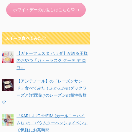
ホワイトデーのお返しはこちら♡
スイーツ食べてみた♡
【ガトーフェスタ ハラダ】が誇る王様
のおやつ『ガトーラスク グーテ デ ロ
ワ』
【アンテノール】の「レーズンサン
ド」食べてみた！ふかふかのダックワ
ーズと洋酒漬けのレーズンの相性抜群
♡
『KARL JUCHHEIM (カールユーハイ
ム)』の「バウムクーヘンシャイベン」
で気軽にお茶時間