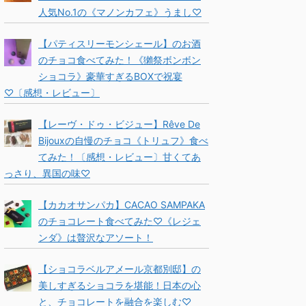
人気No.1の《マノンカフェ》うまし♡
【パティスリーモンシェール】のお酒
のチョコ食べてみた！《獺祭ボンボン
ショコラ》豪華すぎるBOXで祝宴
♡〔感想・レビュー〕
【レーヴ・ドゥ・ビジュー】Rêve De
Bijouxの自慢のチョコ《トリュフ》食べ
てみた！〔感想・レビュー〕甘くてあ
っさり、異国の味♡
【カカオサンパカ】CACAO SAMPAKA
のチョコレート食べてみた♡《レジェ
ンダ》は贅沢なアソート！
【ショコラベルアメール京都別邸】の
美しすぎるショコラを堪能！日本の心
と、チョコレートを融合を楽しむ♡