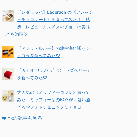
【レダラッハ】Läderach の《フレッシ
ュチョコレート》を食べてみた！〔感
想・レビュー〕スイスのチョコの美味
しさを満喫♡
【アンリ・ルルー】の地中海に誘うシ
ョコラを食べてみた♡
【カカオ サンパカ】の「ラズベリー」
を食べてみた♡
大人気の《ミッフィーコフレ》買って
みた！ミッフィー型のBOXが可愛い過
ぎる♡フォトジェニックなチョコ
⇒ 他の記事も見る