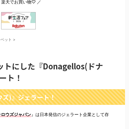
 楽天でお買い物♡ ／
ーベット
>
にした『Donagellos(ドナ
ラート！
テロウズ)』ジェラート！
テロウズジャパン
』は日本発信のジェラート企業として存