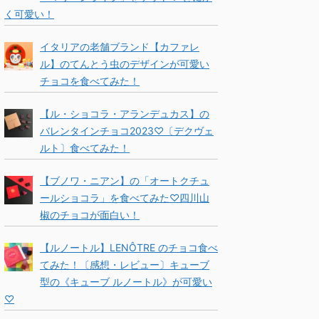
く可愛い！
イタリアの老舗ブランド【カファレ
ル】のてんとう虫のデザインが可愛い
チョコを食べてみた！
【ル・ショコラ・アランデュカス】の
バレンタインチョコ2023♡〔デクヴェ
ルト〕食べてみた！
【ブノワ・ニアン】の「オートクチュ
ールショコラ」を食べてみた♡四川山
椒のチョコが面白い！
【ルノートル】LENÔTRE のチョコ食べ
てみた！〔感想・レビュー〕キューブ
型の《キューブ ルノートル》が可愛い
♡