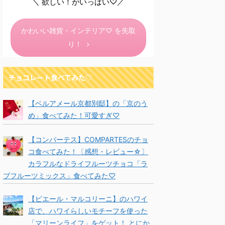
＼ 欲しい！がいっぱい♡／
かわいい雑貨・インテリア♡ を先取
り！
チョコレート食べてみた♡
【ベルアメール京都別邸】の「京のう
め」食べてみた！可愛すぎ♡
【コンパーテス】COMPARTESのチョ
コ食べてみた！〔感想・レビュー☆〕
カラフルなドライフルーツチョコ「ラ
ブフルーツミックス」食べてみた♡
【ピエール・マルコリーニ】のハワイ
店で、ハワイらしいモチーフを使った
「マリーンライフ」をゲット！ とにか