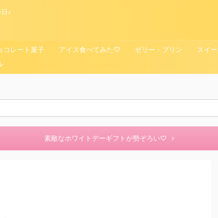
日♪
ョコレート菓子
アイス食べてみた♡
ゼリー・プリン
スイー
ル
素敵なホワイトデーギフトが勢ぞろい♡