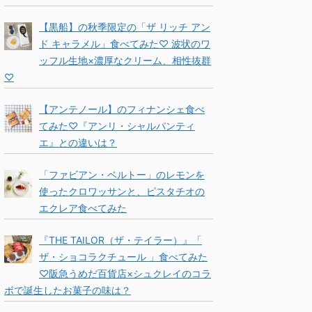
【黒船】の秋季限定の「ザ リッチ アン
ド キャラメル」食べてみた♡ 波状のワ
ッフル生地×濃厚なクリーム、相性抜群
♡
【アンテノール】のフィナンシェ食べ
てみた♡『アンリ・シャルパンティ
エ』との違いは？
「ファビアン・ベルトー」のレモンを
使ったクロワッサンと、ピスタチオの
エクレア食べてみた
『THE TAILOR（ザ・テイラー）』「
ザ・ショコラクチュール 」食べてみた
♡阪急うめだ百貨店×シュクレイのコラ
ボで誕生したお菓子の味は？