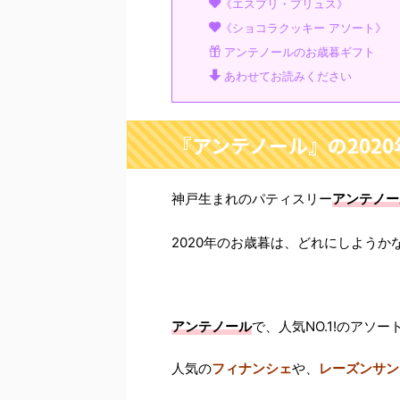
《エスプリ・プリュス》
《ショコラクッキー アソート》
アンテノールのお歳暮ギフト
あわせてお読みください
『アンテノール』の202
神戸生まれのパティスリー
アンテノー
2020年のお歳暮は、どれにしようかな
アンテノール
で、人気NO.1!のアソ
人気の
フィナンシェ
や、
レーズンサン