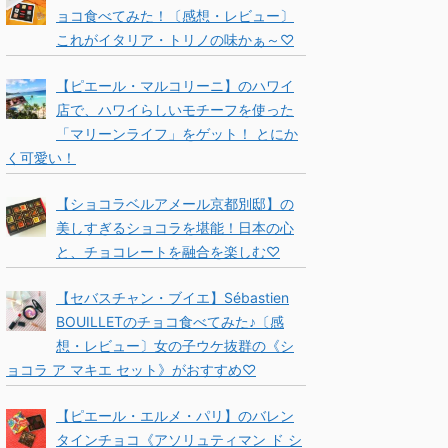
ョコ食べてみた！〔感想・レビュー〕
これがイタリア・トリノの味かぁ～♡
【ピエール・マルコリーニ】のハワイ
店で、ハワイらしいモチーフを使った
「マリーンライフ」をゲット！ とにか
く可愛い！
【ショコラベルアメール京都別邸】の
美しすぎるショコラを堪能！日本の心
と、チョコレートを融合を楽しむ♡
【セバスチャン・ブイエ】Sébastien
BOUILLETのチョコ食べてみた♪〔感
想・レビュー〕女の子ウケ抜群の《シ
ョコラ ア マキエ セット》がおすすめ♡
【ピエール・エルメ・パリ】のバレン
タインチョコ《アソリュティマン ド シ