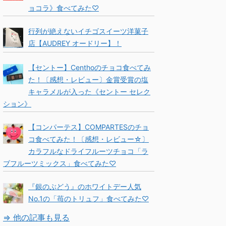
ョコラ》食べてみた♡
行列が絶えないイチゴスイーツ洋菓子
店【AUDREY オードリー】！
【セントー】Centhoのチョコ食べてみ
た！〔感想・レビュー〕金賞受賞の塩
キャラメルが入った《セントー セレク
ション》
【コンパーテス】COMPARTESのチョ
コ食べてみた！〔感想・レビュー☆〕
カラフルなドライフルーツチョコ「ラ
ブフルーツミックス」食べてみた♡
『銀のぶどう』のホワイトデー人気
No.1の「苺のトリュフ」食べてみた♡
⇒ 他の記事も見る