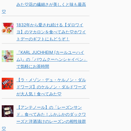
みた♡花の繊細さが美しくと味も最高
♡
1832年から愛され続ける【ダロワイ
ヨ】のマカロンを食べてみた♡ホワイ
トデーのギフトにもどうぞ！
『KARL JUCHHEIM (カールユーハイ
ム)』の「バウムクーヘンシャイベン」
で気軽にお茶時間
【ラ・メゾン・デュ・ケルノン・ダル
ドワーズ】のケルノン・ダルドワーズ
が大人気！食べてみた♡
【アンテノール】の「レーズンサン
ド」食べてみた！ふかふかのダックワ
ーズと洋酒漬けのレーズンの相性抜群
♡