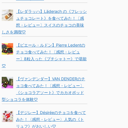
【レダラッハ】Läderach の《フレッシ
ュチョコレート》を食べてみた！〔感
想・レビュー〕スイスのチョコの美味
しさを満喫♡
【ピエール・ルドン】Pierre Ledentの
チョコ食べてみた！〔感想・レビュ
ー〕8粒入った《プチシャトー》で堪能
♡
【ヴァンデンダー】VAN DENDERのチ
ョコ食べてみた！〔感想・レビュー〕
《ショコラアソート》でカカオポッド
型ショコラを体験♡
【デジレー】Désiréeのチョコを食べて
みた！〈感想・レビュー〉人気の《ト
リュフ》がおいしい♡