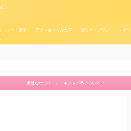
日♪
ョコレート菓子
アイス食べてみた♡
ゼリー・プリン
スイー
ル
素敵なホワイトデーギフトが勢ぞろい♡