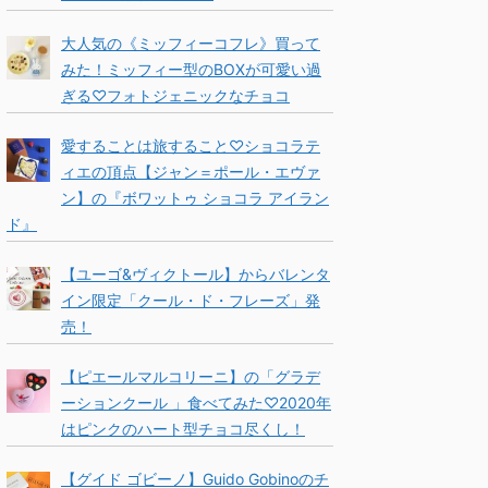
大人気の《ミッフィーコフレ》買って
みた！ミッフィー型のBOXが可愛い過
ぎる♡フォトジェニックなチョコ
愛することは旅すること♡ショコラテ
ィエの頂点【ジャン＝ポール・エヴァ
ン】の『ボワットゥ ショコラ アイラン
ド』
【ユーゴ&ヴィクトール】からバレンタ
イン限定「クール・ド・フレーズ」発
売！
【ピエールマルコリーニ】の「グラデ
ーションクール 」食べてみた♡2020年
はピンクのハート型チョコ尽くし！
【グイド ゴビーノ】Guido Gobinoのチ