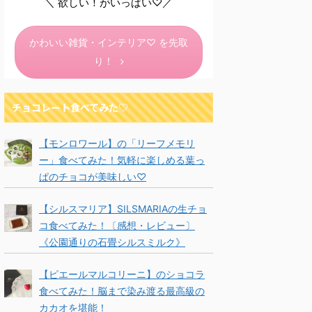
＼ 欲しい！がいっぱい♡／
かわいい雑貨・インテリア♡ を先取
り！
チョコレート食べてみた♡
【モンロワール】の「リーフメモリ
ー」食べてみた！気軽に楽しめる葉っ
ぱのチョコが美味しい♡
【シルスマリア】SILSMARIAの生チョ
コ食べてみた！〔感想・レビュー〕
《公園通りの石畳シルスミルク》
【ピエールマルコリーニ】のショコラ
食べてみた！脳まで染み渡る最高級の
カカオを堪能！