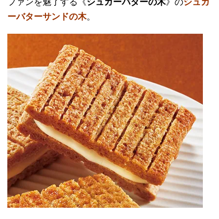
ファンを魅了する《
シュガーバターの木
》の
シュガ
ーバターサンドの木
。