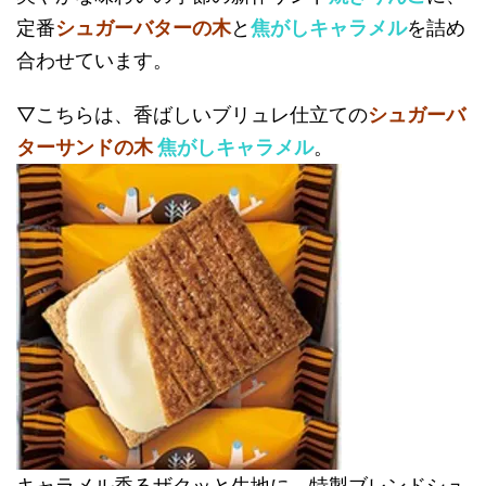
定番
シュガーバターの木
と
焦がしキャラメル
を詰め
合わせています。
▽こちらは、香ばしいブリュレ仕⽴ての
シュガーバ
ターサンドの木
焦がしキャラメル
。
キャラメル香るザクッと生地に、特製ブレンドシュ