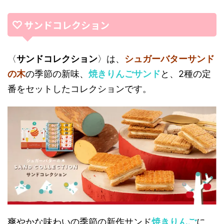
サンドコレクション
〈
サンドコレクション
〉は、
シュガーバターサンド
の木
の季節の新味、
焼きりんごサンド
と、2種の定
番をセットしたコレクションです。
爽やかな味わいの季節の新作サンド
焼きりんご
に、