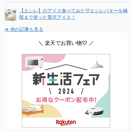
【エシレ】のアイス食べてみた♡エシレバターを極
限まで使った贅沢アイス！
⇒ 他の記事も見る
＼ 楽天でお買い物♡ ／