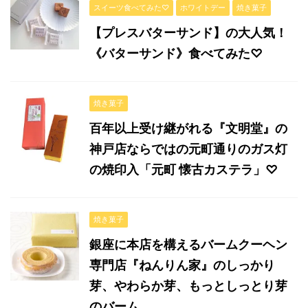
スイーツ食べてみた♡
ホワイトデー
焼き菓子
【プレスバターサンド】の大人気！
《バターサンド》食べてみた♡
焼き菓子
百年以上受け継がれる『文明堂』の
神戸店ならではの元町通りのガス灯
の焼印入「元町 懐古カステラ」♡
焼き菓子
銀座に本店を構えるバームクーヘン
専門店『ねんりん家』のしっかり
芽、やわらか芽、もっとしっとり芽
のバーム