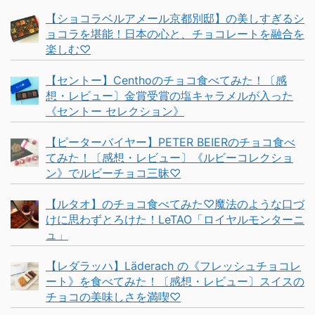
【ショコラベルアメール京都別邸】の美しすぎるシ
ョコラを堪能！日本の心と、チョコレートを融合を
楽しむ♡
【セントー】Centhoのチョコ食べてみた！〔感
想・レビュー〕金賞受賞の塩キャラメルが入った
《セントー セレクション》
【ピーターバイヤー】PETER BEIERのチョコ食べ
てみた！〔感想・レビュー〕《ルビーコレクショ
ン》でルビーチョコ三昧♡
【ルタオ】のチョコ食べてみた♡魔法のような口づ
けに思わずとろけた！LeTAO「ロイヤルモンターニ
ュ」
【レダラッハ】Läderach の《フレッシュチョコレ
ート》を食べてみた！〔感想・レビュー〕スイスの
チョコの美味しさを満喫♡