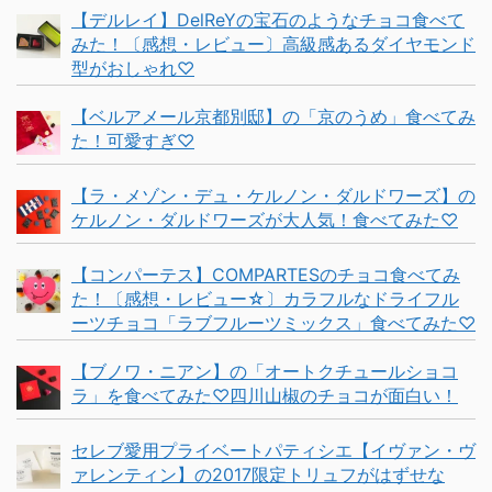
【デルレイ】DelReYの宝石のようなチョコ食べて
みた！〔感想・レビュー〕高級感あるダイヤモンド
型がおしゃれ♡
【ベルアメール京都別邸】の「京のうめ」食べてみ
た！可愛すぎ♡
【ラ・メゾン・デュ・ケルノン・ダルドワーズ】の
ケルノン・ダルドワーズが大人気！食べてみた♡
【コンパーテス】COMPARTESのチョコ食べてみ
た！〔感想・レビュー☆〕カラフルなドライフル
ーツチョコ「ラブフルーツミックス」食べてみた♡
【ブノワ・ニアン】の「オートクチュールショコ
ラ」を食べてみた♡四川山椒のチョコが面白い！
セレブ愛用プライベートパティシエ【イヴァン・ヴ
ァレンティン】の2017限定トリュフがはずせな