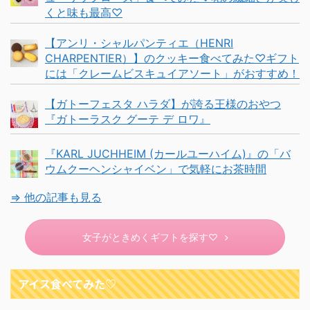
くと味も最高♡
【アンリ・シャルパンティエ（HENRI
CHARPENTIER）】のクッキー食べてみた♡ギフト
には「クレームビスキュイアソート」がおすすめ！
【ガトーフェスタ ハラダ】が誇る王様のおやつ
『ガトーラスク グーテ デ ロワ』
『KARL JUCHHEIM (カールユーハイム)』の「バ
ウムクーヘンシャイベン」で気軽にお茶時間
⇒ 他の記事も見る
女子がときめくギフトを探す♡
アイス食べてみた♡