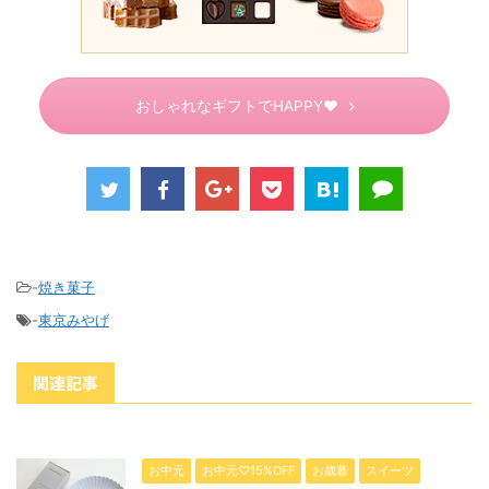
おしゃれなギフトでHAPPY♥
-
焼き菓子
-
東京みやげ
関連記事
お中元
お中元♡15%OFF
お歳暮
スイーツ