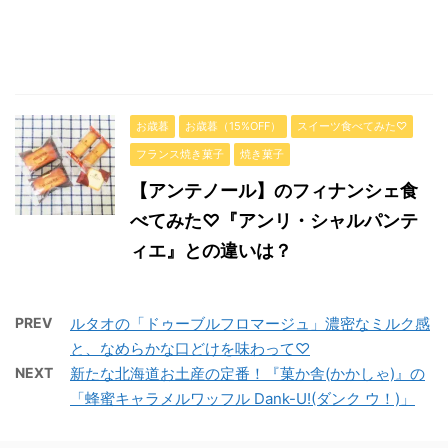
お歳暮
お歳暮（15%OFF）
スイーツ食べてみた♡
フランス焼き菓子
焼き菓子
【アンテノール】のフィナンシェ食
べてみた♡『アンリ・シャルパンテ
ィエ』との違いは？
PREV
ルタオの「ドゥーブルフロマージュ」濃密なミルク感
と、なめらかな口どけを味わって♡
NEXT
新たな北海道お土産の定番！『菓か舎(かかしゃ)』の
「蜂蜜キャラメルワッフル Dank-U!(ダンク ウ！)」