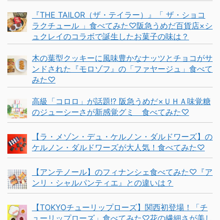
『THE TAILOR（ザ・テイラー）』「 ザ・ショコ
ラクチュール 」食べてみた♡阪急うめだ百貨店×シ
ュクレイのコラボで誕生したお菓子の味は？
木の葉型クッキーに風味豊かなナッツとチョコがサ
ンドされた『モロゾフ』の「ファヤージュ」食べて
みた♡
高級「コロロ」が話題!? 阪急うめだ×ＵＨＡ味覚糖
のジューシーさが新感覚グミ 食べてみた♡
【ラ・メゾン・デュ・ケルノン・ダルドワーズ】の
ケルノン・ダルドワーズが大人気！食べてみた♡
【アンテノール】のフィナンシェ食べてみた♡『ア
ンリ・シャルパンティエ』との違いは？
【TOKYOチューリップローズ】関西初登場！「チ
ューリップローズ」食べてみた♡花の繊細さが美し