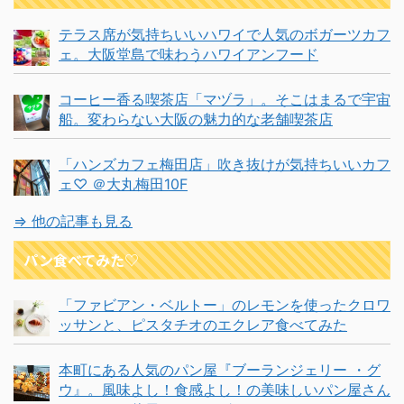
テラス席が気持ちいいハワイで人気のボガーツカフ
ェ。大阪堂島で味わうハワイアンフード
コーヒー香る喫茶店「マヅラ」。そこはまるで宇宙
船。変わらない大阪の魅力的な老舗喫茶店
「ハンズカフェ梅田店」吹き抜けが気持ちいいカフ
ェ♡ ＠大丸梅田10F
⇒ 他の記事も見る
パン食べてみた♡
「ファビアン・ベルトー」のレモンを使ったクロワ
ッサンと、ピスタチオのエクレア食べてみた
本町にある人気のパン屋『ブーランジェリー ・グ
ウ』。風味よし！食感よし！の美味しいパン屋さん