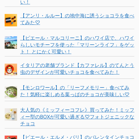
い！
【アンリ・ルルー】の地中海に誘うショコラを食べ
てみた♡
【ピエール・マルコリーニ】のハワイ店で、ハワイ
らしいモチーフを使った「マリーンライフ」をゲッ
ト！ とにかく可愛い！
イタリアの老舗ブランド【カファレル】のてんとう
虫のデザインが可愛いチョコを食べてみた！
【モンロワール】の「リーフメモリー」食べてみ
た！気軽に楽しめる葉っぱのチョコが美味しい♡
大人気の《ミッフィーコフレ》買ってみた！ミッフ
ィー型のBOXが可愛い過ぎる♡フォトジェニックな
チョコ
【ピエール・エルメ・パリ】のバレンタインチョコ