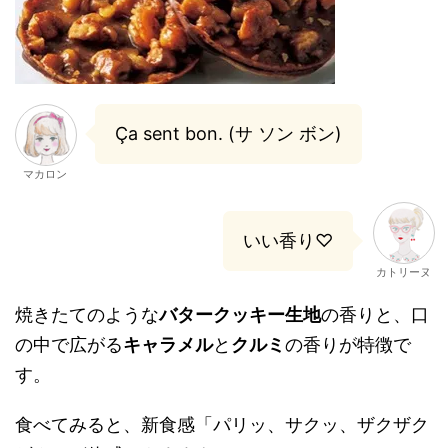
Ça sent bon. (サ ソン ボン)
マカロン
いい香り♡
カトリーヌ
焼きたてのような
バタークッキー生地
の香りと、口
の中で広がる
キャラメル
と
クルミ
の香りが特徴で
す。
食べてみると、新食感「パリッ、サクッ、ザクザク