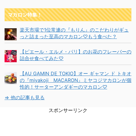
マカロン特集！
楽天市場で1位常連の『もりん』のこだわりがギュ
っと詰まった至高のマカロン♡もう食べた？
【ピエール・エルメ・パリ】のお花のフレーバーの
詰合せ食べてみた♡
【AU GAMIN DE TOKIO】オー ギャマン ド トキオ
の『miyakoji MACARON』ミヤコジマカロンが個
性的！サーターアンダギーのマカロン♡
⇒ 他の記事も見る
スポンサーリンク