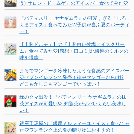
う) サロン・ド・ムゲ」のアイスバー食べてみた♡
『パティスリー ヤナギムラ』の可愛すぎる「しろ
くまアイス」食べてみた♡子供が喜ぶ夏のパーティ
ー！
【十勝ドルチェ】の『十勝白い牧場アイスクリー
ム』食べてみた♡[感想・口コミ]北海道のミルクの
味を堪能！
まるでマンゴーを冷凍したような食感のアイスバー
♡セブンイレブンで発売！街中マンゴーだらけ!?
どこもかしこもマンゴーでいっぱい！
緑のクマ出没！『パティスリー ヤナギムラ』の抹
茶アイスが可愛い♡ 知覧茶がヤバいくらい美味し
い！
銀座千疋屋の「銀座ミルフィーユアイス」食べてみ
た♡ワンランク上の夏の贈り物におすすめ！