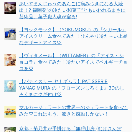
あいすまんじゅうのあんこに病みつきになる人続
出！? 福岡発“の冷たい和菓子”ともいわれるまさに
芸術品。菓子職人魂が宿る!
【ヨックモック】（YOKUMOKU）の『シガール』
アイスクリーム食べてみた！ひんやり冷た～い上品
なデザートアイス♡
【ヴィタメール】（WITTAMER）の『アイス・シ
ョコラ』食べてみた！冷たいアイスでベルギーチョ
コを♡
【パティスリー ヤナギムラ】PATISSERIE
YANAGIMURA の『フローズンしろくま』3Dのし
ろくまにクギ付け♡
マルガージェラートの世界一のジェラートを食べて
みた♡これはもう、驚きと感動しかない！
京都・菊乃井が手掛ける「無碍山房 (むげさんぼ