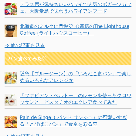
テラス席が気持ちいいハワイで人気のボガーツカフ
ェ。大阪堂島で味わうハワイアンフード
北海道のミルクに門悦♡ 心斎橋のThe Lighthouse
Coffee (ライトハウスコーヒー)
⇒ 他の記事も見る
パン食べてみた♡
阪急【ブルージーン】の「いろねこ食パン」で楽し
めるいろんなアレンジ☆
「ファビアン・ベルトー」のレモンを使ったクロワ
ッサンと、ピスタチオのエクレア食べてみた
Pain de Singe（ パンド サンジュ）の可愛いすぎ
る「とびばこパン」で食卓を彩る♡