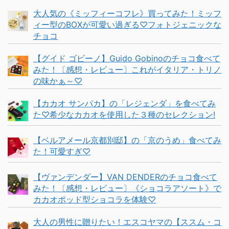
大人気の《ミッフィーコフレ》買ってみた！ミッフ
ィー型のBOXが可愛い過ぎる♡フォトジェニックな
チョコ
【グイド ゴビーノ】Guido Gobinoのチョコ食べて
みた！〔感想・レビュー〕これがイタリア・トリノ
の味かぁ～♡
【カカオ サンパカ】の「レジェンダ」を食べてみ
た♡希少なカカオを使用した３種のセレクション!
【ベルアメール京都別邸】の「京のうめ」食べてみ
た！可愛すぎ♡
【ヴァンデンダー】VAN DENDERのチョコ食べて
みた！〔感想・レビュー〕《ショコラアソート》で
カカオポッド型ショコラを体験♡
大人の男性に贈りたい！エスコヤマの【ススム・コ