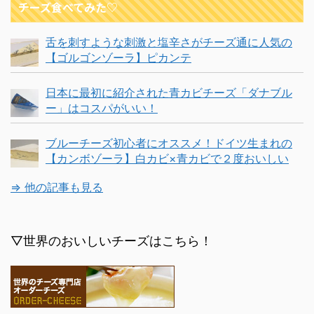
チーズ食べてみた♡
舌を刺すような刺激と塩辛さがチーズ通に人気の
【ゴルゴンゾーラ】ピカンテ
日本に最初に紹介された青カビチーズ「ダナブル
ー」はコスパがいい！
ブルーチーズ初心者にオススメ！ドイツ生まれの
【カンボゾーラ】白カビ×青カビで２度おいしい
⇒ 他の記事も見る
▽世界のおいしいチーズはこちら！