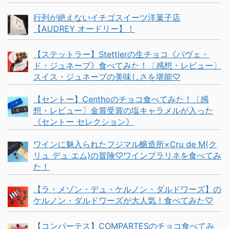
行列が絶えないイチゴスイーツ洋菓子店
【AUDREY オードリー】！
【ステットラー】Stettlerの生チョコ《パヴェ・
ド・ジュネーブ》食べてみた！〔感想・レビュー〕
スイス・ジュネーブの美味しさを堪能♡
【セントー】Centhoのチョコ食べてみた！〔感
想・レビュー〕金賞受賞の塩キャラメルが入った
《セントー セレクション》
ワインに魅入られたフジマル醸造所×Cru de M(ク
リュ デュ エム)の冒険♡ワインプラリネを食べてみ
た！
【ラ・メゾン・デュ・ケルノン・ダルドワーズ】の
ケルノン・ダルドワーズが大人気！食べてみた♡
【コンパーテス】COMPARTESのチョコ食べてみ