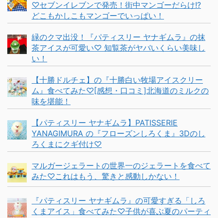
♡セブンイレブンで発売！街中マンゴーだらけ!?
どこもかしこもマンゴーでいっぱい！
緑のクマ出没！『パティスリー ヤナギムラ』の抹
茶アイスが可愛い♡ 知覧茶がヤバいくらい美味し
い！
【十勝ドルチェ】の『十勝白い牧場アイスクリー
ム』食べてみた♡[感想・口コミ]北海道のミルクの
味を堪能！
【パティスリー ヤナギムラ】PATISSERIE
YANAGIMURA の『フローズンしろくま』3Dのし
ろくまにクギ付け♡
マルガージェラートの世界一のジェラートを食べて
みた♡これはもう、驚きと感動しかない！
『パティスリー ヤナギムラ』の可愛すぎる「しろ
くまアイス」食べてみた♡子供が喜ぶ夏のパーティ