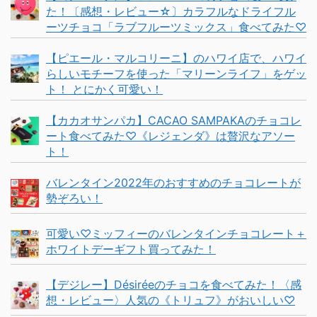
た！〔感想・レビュー☆〕カラフルなドライフル
ーツチョコ「ラブフルーツミックス」食べてみた♡
【ピエール・マルコリーニ】のハワイ店で、ハワイ
らしいモチーフを使った「マリーンライフ」をゲッ
ト！ とにかく可愛い！
【カカオサンパカ】CACAO SAMPAKAのチョコレ
ート食べてみた♡《レジェンダ》は贅沢なアソー
ト！
バレンタイン2022年のおすすめのチョコレートが
勢ぞろい！
可愛い♡ミッフィーのバレンタインチョコレート＋
ホワイトデーギフト買ってみた！
【デジレー】Désiréeのチョコを食べてみた！〈感
想・レビュー〉人気の《トリュフ》がおいしい♡