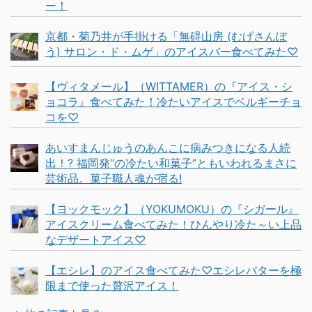
ー！
京都・菊乃井が手掛ける「無碍山房 (むげさんぼ
う) サロン・ド・ムゲ」のアイスバー食べてみた♡
【ヴィタメール】（WITTAMER）の『アイス・シ
ョコラ』食べてみた！冷たいアイスでベルギーチョ
コを♡
あいすまんじゅうのあんこに病みつきになる人続
出！? 福岡発“の冷たい和菓子”ともいわれるまさに
芸術品。菓子職人魂が宿る!
【ヨックモック】（YOKUMOKU）の『シガール』
アイスクリーム食べてみた！ひんやり冷た～い上品
なデザートアイス♡
【エシレ】のアイス食べてみた♡エシレバターを極
限まで使った贅沢アイス！