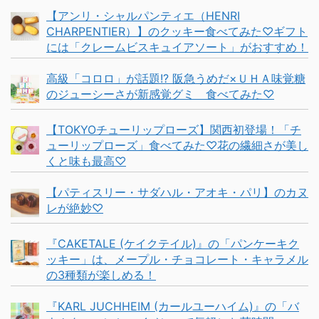
【アンリ・シャルパンティエ（HENRI
CHARPENTIER）】のクッキー食べてみた♡ギフト
には「クレームビスキュイアソート」がおすすめ！
高級「コロロ」が話題!? 阪急うめだ×ＵＨＡ味覚糖
のジューシーさが新感覚グミ 食べてみた♡
【TOKYOチューリップローズ】関西初登場！「チ
ューリップローズ」食べてみた♡花の繊細さが美し
くと味も最高♡
【パティスリー・サダハル・アオキ・パリ】のカヌ
レが絶妙♡
『CAKETALE (ケイクテイル)』の「パンケーキク
ッキー」は、メープル・チョコレート・キャラメル
の3種類が楽しめる！
『KARL JUCHHEIM (カールユーハイム)』の「バ