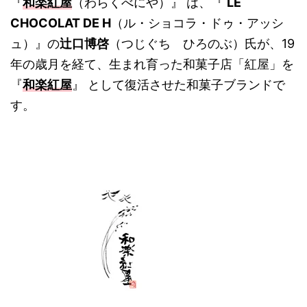
『
和楽紅屋
（わらくべにや）』 は、『
LE
CHOCOLAT DE H
（ル・ショコラ・ドゥ・アッシ
ュ）』の
辻口博啓
（つじぐち ひろのぶ）氏が、19
年の歳月を経て、生まれ育った和菓子店「紅屋」を
『
和楽紅屋
』 として復活させた和菓子ブランドで
す。