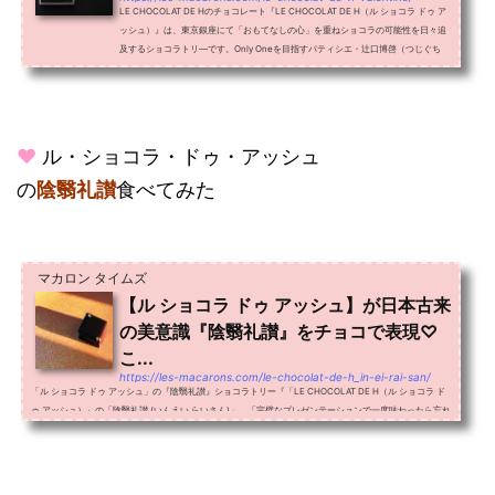
LE CHOCOLAT DE Hのチョコレート『LE CHOCOLAT DE H（ル ショコラ ドゥ ア
ッシュ）』は、東京銀座にて「おもてなしの心」を重ねショコラの可能性を日々追
及するショコラトリ―です。Only Oneを目指すパティシエ・辻口博啓（つじぐち
ひろのぶ）氏が、世界各地の個性...
♥
ル・ショコラ・ドゥ・アッシュ
の
陰翳礼讃
食べてみた
マカロン タイムズ
【ル ショコラ ドゥ アッシュ】が日本古来
の美意識『陰翳礼讃』をチョコで表現♡
こ...
https://les-macarons.com/le-chocolat-de-h_in-ei-rai-san/
「ル ショコラ ドゥ アッシュ」の『陰翳礼讃』ショコラトリー『「LE CHOCOLAT DE H（ル ショコラ ド
ゥ アッシュ）』の「陰翳礼讃 (いんえい らいさん)」。「完璧なプレゼンテーションで一度味わったら忘れ
られない傑出したショコラ」と絶賛された今年の新作コレクシ...