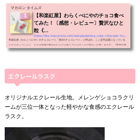
マカロン タイムズ
【和楽紅屋】わらくべにやのチョコ食べ
てみた！〔感想・レビュー〕贅沢なひと
粒《...
https://les-macarons.com/warakubeniya_ruby-chocolat-truffle/
和楽紅屋（わらくべにや）のチョコレート「第4のチョコレート」と呼ばれ、ここ近年話題になっている
ルビーチョコレート。カカオ由来の鮮やかなルビー色とフルーティーな味わいが楽しめます。『和楽紅屋
（わらくべにや）』の2020年のバレンタイン、ホワイトデーで発売...
エクレールラスク
オリジナルエクレール生地。メレンゲショコラクリ
ームが三位一体となった軽やかな食感のエクレール
ラスク。