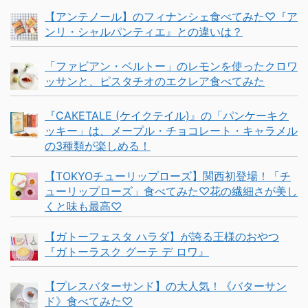
【アンテノール】のフィナンシェ食べてみた♡『ア
ンリ・シャルパンティエ』との違いは？
「ファビアン・ベルトー」のレモンを使ったクロワ
ッサンと、ピスタチオのエクレア食べてみた
『CAKETALE (ケイクテイル)』の「パンケーキク
ッキー」は、メープル・チョコレート・キャラメル
の3種類が楽しめる！
【TOKYOチューリップローズ】関西初登場！「チ
ューリップローズ」食べてみた♡花の繊細さが美し
くと味も最高♡
【ガトーフェスタ ハラダ】が誇る王様のおやつ
『ガトーラスク グーテ デ ロワ』
【プレスバターサンド】の大人気！《バターサン
ド》食べてみた♡