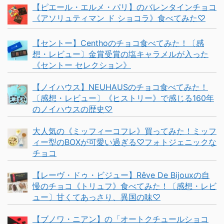
【ピエール・エルメ・パリ】のバレンタインチョコ
《アソリュティマン ド ショコラ》食べてみた♡
【セントー】Centhoのチョコ食べてみた！〔感
想・レビュー〕金賞受賞の塩キャラメルが入った
《セントー セレクション》
【ノイハウス】NEUHAUSのチョコ食べてみた！
〔感想・レビュー〕《ヒストリー》で感じる160年
のノイハウスの歴史♡
大人気の《ミッフィーコフレ》買ってみた！ミッフ
ィー型のBOXが可愛い過ぎる♡フォトジェニックな
チョコ
【レーヴ・ドゥ・ビジュー】Rêve De Bijouxの自
慢のチョコ《トリュフ》食べてみた！〔感想・レビ
ュー〕甘くてあっさり、異国の味♡
【ブノワ・ニアン】の「オートクチュールショコ