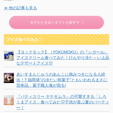
⇒ 他の記事も見る
女子がときめくギフトを探す♡
アイス食べてみた♡
【ヨックモック】（YOKUMOKU）の『シガール』
アイスクリーム食べてみた！ひんやり冷た～い上品
なデザートアイス♡
あいすまんじゅうのあんこに病みつきになる人続
出！? 福岡発“の冷たい和菓子”ともいわれるまさに
芸術品。菓子職人魂が宿る!
『パティスリー ヤナギムラ』の可愛すぎる「しろ
くまアイス」食べてみた♡子供が喜ぶ夏のパーティ
ー！