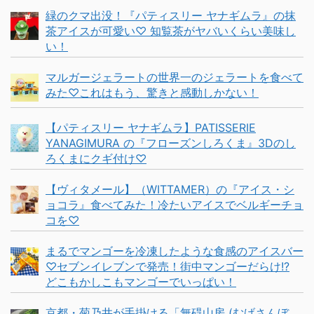
緑のクマ出没！『パティスリー ヤナギムラ』の抹
茶アイスが可愛い♡ 知覧茶がヤバいくらい美味し
い！
マルガージェラートの世界一のジェラートを食べて
みた♡これはもう、驚きと感動しかない！
【パティスリー ヤナギムラ】PATISSERIE
YANAGIMURA の『フローズンしろくま』3Dのし
ろくまにクギ付け♡
【ヴィタメール】（WITTAMER）の『アイス・シ
ョコラ』食べてみた！冷たいアイスでベルギーチョ
コを♡
まるでマンゴーを冷凍したような食感のアイスバー
♡セブンイレブンで発売！街中マンゴーだらけ!?
どこもかしこもマンゴーでいっぱい！
京都・菊乃井が手掛ける「無碍山房 (むげさんぼ