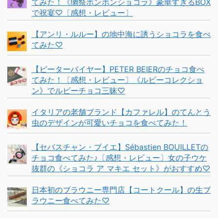
てみた！《獺祭ボンボンショコラ》豪華すぎるBOX
で祝宴♡〔感想・レビュー〕
【アンリ・ルルー】の地中海に誘うショコラを食べ
てみた♡
【ピーターバイヤー】PETER BEIERのチョコ食べ
てみた！〔感想・レビュー〕《ルビーコレクショ
ン》でルビーチョコ三昧♡
イタリアの老舗ブランド【カファレル】のてんとう
虫のデザインが可愛いチョコを食べてみた！
【セバスチャン・ブイエ】Sébastien BOUILLETの
チョコ食べてみた♪〔感想・レビュー〕女の子ウケ
抜群の《ショコラ ア マキエ セット》がおすすめ♡
日本初のブラウニー専門店【コートクール】の生ブ
ラウニー食べてみた♡