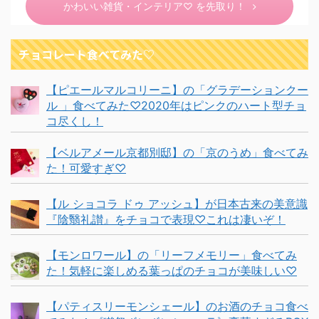
かわいい雑貨・インテリア♡ を先取り！
チョコレート食べてみた♡
【ピエールマルコリーニ】の「グラデーションクー
ル 」食べてみた♡2020年はピンクのハート型チョ
コ尽くし！
【ベルアメール京都別邸】の「京のうめ」食べてみ
た！可愛すぎ♡
【ル ショコラ ドゥ アッシュ】が日本古来の美意識
『陰翳礼讃』をチョコで表現♡これは凄いぞ！
【モンロワール】の「リーフメモリー」食べてみ
た！気軽に楽しめる葉っぱのチョコが美味しい♡
【パティスリーモンシェール】のお酒のチョコ食べ