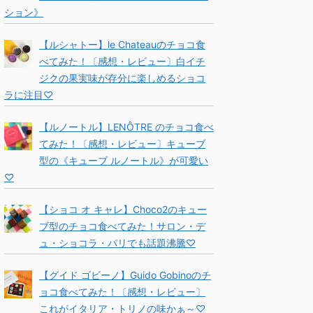
ション》
【ルシャトー】le Chateauのチョコ食
べてみた！〔感想・レビュー〕白イチ
ジクの果実味が存分に楽しめるショコ
ラに注目♡
【ルノートル】LENÔTRE のチョコ食べ
てみた！〔感想・レビュー〕キューブ
型の《キューブ ルノートル》が可愛い
♡
【ショコ オ キャレ】Choco2のキュー
ブ型のチョコ食べてみた！サロン・デ
ュ・ショコラ・パリでも話題沸騰♡
【グイド ゴビーノ】Guido Gobinoのチ
ョコ食べてみた！〔感想・レビュー〕
これがイタリア・トリノの味かぁ～♡