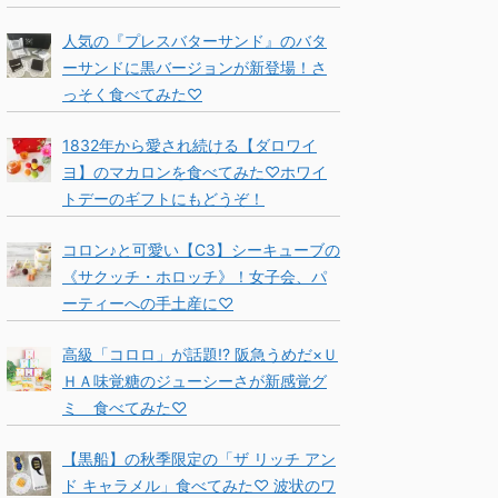
人気の『プレスバターサンド』のバタ
ーサンドに黒バージョンが新登場！さ
っそく食べてみた♡
1832年から愛され続ける【ダロワイ
ヨ】のマカロンを食べてみた♡ホワイ
トデーのギフトにもどうぞ！
コロン♪と可愛い【C3】シーキューブの
《サクッチ・ホロッチ》！女子会、パ
ーティーへの手土産に♡
高級「コロロ」が話題!? 阪急うめだ×Ｕ
ＨＡ味覚糖のジューシーさが新感覚グ
ミ 食べてみた♡
【黒船】の秋季限定の「ザ リッチ アン
ド キャラメル」食べてみた♡ 波状のワ