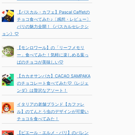
【パスカル・カフェ】Pascal Caffetの
チョコ食べてみた♪〔感想・レビュー〕
パリの魅力全開！《パスカルセレクシ
ョン》♡
【モンロワール】の「リーフメモリ
ー」食べてみた！気軽に楽しめる葉っ
ぱのチョコが美味しい♡
【カカオサンパカ】CACAO SAMPAKA
のチョコレート食べてみた♡《レジェ
ンダ》は贅沢なアソート！
イタリアの老舗ブランド【カファレ
ル】のてんとう虫のデザインが可愛い
チョコを食べてみた！
【ピエール・エルメ・パリ】のバレン