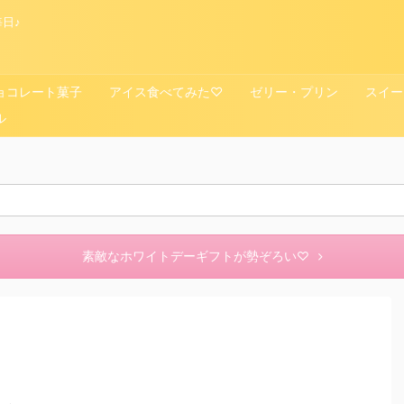
日♪
ョコレート菓子
アイス食べてみた♡
ゼリー・プリン
スイー
ル
素敵なホワイトデーギフトが勢ぞろい♡