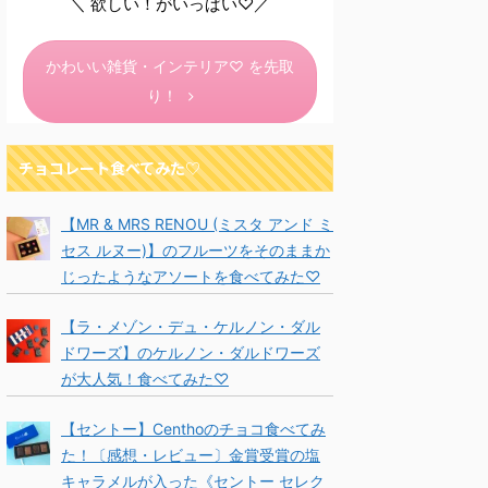
＼ 欲しい！がいっぱい♡／
かわいい雑貨・インテリア♡ を先取
り！
チョコレート食べてみた♡
【MR & MRS RENOU (ミスタ アンド ミ
セス ルヌー)】のフルーツをそのままか
じったようなアソートを食べてみた♡
【ラ・メゾン・デュ・ケルノン・ダル
ドワーズ】のケルノン・ダルドワーズ
が大人気！食べてみた♡
【セントー】Centhoのチョコ食べてみ
た！〔感想・レビュー〕金賞受賞の塩
キャラメルが入った《セントー セレク