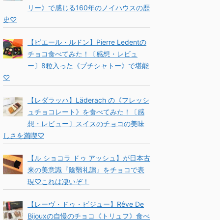
リー》で感じる160年のノイハウスの歴
史♡
【ピエール・ルドン】Pierre Ledentの
チョコ食べてみた！〔感想・レビュ
ー〕8粒入った《プチシャトー》で堪能
♡
【レダラッハ】Läderach の《フレッシ
ュチョコレート》を食べてみた！〔感
想・レビュー〕スイスのチョコの美味
しさを満喫♡
【ル ショコラ ドゥ アッシュ】が日本古
来の美意識『陰翳礼讃』をチョコで表
現♡これは凄いぞ！
【レーヴ・ドゥ・ビジュー】Rêve De
Bijouxの自慢のチョコ《トリュフ》食べ